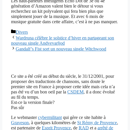
Les haut-parleurs intelligents Echo Dot de 3e ou 4e
génération d’Amazon valent bien le détour si vous
recherchez un kit polyvalent qui fera bien plus que
simplement jouer de la musique. Et avec 6 mois de
musique gratuite dans cette affaire, c’est à ne pas manquer.
Catégories
Divers
Wardruna célèbre le solstice d’hiver en partageant son
nouveau single Andvevarljod
Gandalf’s Fist sort un nouveau single Witchwood
Ce site a été créé au début du siècle, le 31/12/2001, pour
proposer des traductions de chansons, sans doute le
premier site en France à proposer cette idée mais cela n’a
pas été vu d’un bon oeil par la
CSDEM
, il a donc évolué
au fil du temps.
Est-ce la version finale?
Pas sûr
Le webmaster
cybermilitant
qui gère ce site habite à
Graveson
, à quelques kilomètres de
St Rémy de Provence
,
est partenaire de
Esprit Provence
, de
RAD
et a
arrêté de