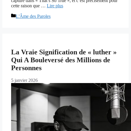
capturé dans « That’s So True », et c’est précisément pour
cette raison que …
Lire plus
Catégories
L'Âme des Paroles
La Vraie Signification de « luther »
Qui A Bouleversé des Millions de
Personnes
5 janvier 2026