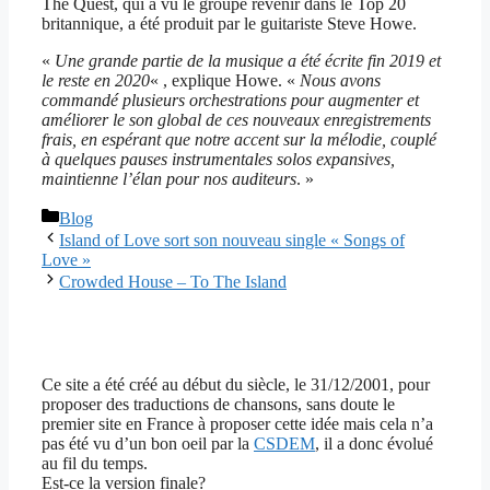
The Quest, qui a vu le groupe revenir dans le Top 20
britannique, a été produit par le guitariste Steve Howe.
«
Une grande partie de la musique a été écrite fin 2019 et
le reste en 2020
« , explique Howe. «
Nous avons
commandé plusieurs orchestrations pour augmenter et
améliorer le son global de ces nouveaux enregistrements
frais, en espérant que notre accent sur la mélodie, couplé
à quelques pauses instrumentales solos expansives,
maintienne l’élan pour nos auditeurs
. »
Catégories
Blog
Island of Love sort son nouveau single « Songs of
Love »
Crowded House – To The Island
Ce site a été créé au début du siècle, le 31/12/2001, pour
proposer des traductions de chansons, sans doute le
premier site en France à proposer cette idée mais cela n’a
pas été vu d’un bon oeil par la
CSDEM
, il a donc évolué
au fil du temps.
Est-ce la version finale?