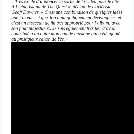
«
Très excité d’annoncer la sortie de la vidéo pour le titre
A Living Island de The Quest », déclare le claviériste
Geoff Downes. « C’est une combinaison de quelques idées
que j’ai eues et que Jon a magnifiquement développées, et
c’est un morceau de fin très approprié pour l’album, avec
son final majestueux. Je suis également très fier d’avoir
contribué à un autre morceau de musique qui a été ajouté
au prestigieux canon de Yes.
»