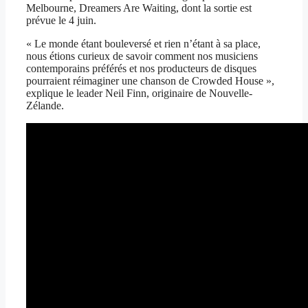
Melbourne, Dreamers Are Waiting, dont la sortie est
prévue le 4 juin.
« Le monde étant bouleversé et rien n’étant à sa place,
nous étions curieux de savoir comment nos musiciens
contemporains préférés et nos producteurs de disques
pourraient réimaginer une chanson de Crowded House »,
explique le leader Neil Finn, originaire de Nouvelle-
Zélande.