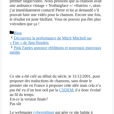
premier single/vidéo. Nous pensions que la chanson avait
une ambiance vintage « Nothingface »/ »Hatröss », alors
j’ai immédiatement contacté Pierre et lui ai demandé s’il
pouvait faire une vidéo pour la chanson. Encore une fois,
le résultat est juste bluffant. Vous ne pouvez pas être plus
voïvodien que ça !
Catégories
Blog
Découvrez la performance de Mitch Mitchell sur
« Fire » de Jimi Hendrix
Pink Fairies annonce rééditions et nouveaux morceaux
inédits
Ce site a été créé au début du siècle, le 31/12/2001, pour
proposer des traductions de chansons, sans doute le
premier site en France à proposer cette idée mais cela n’a
pas été vu d’un bon oeil par la
CSDEM
, il a donc évolué
au fil du temps.
Est-ce la version finale?
Pas sûr
Le webmaster
cybermilitant
qui gère ce site habite à