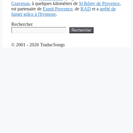
Graveson
, à quelques kilomètres de
St Rémy de Provence
,
est partenaire de
Esprit Provence
, de
RAD
et a
arrêté de
fumer grâce à l'hypnose
.
Rechercher
Rechercher
© 2001 - 2026 TraducSongs