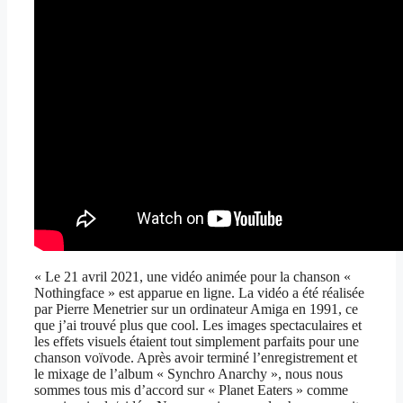
« Le 21 avril 2021, une vidéo animée pour la chanson «
Nothingface » est apparue en ligne. La vidéo a été réalisée
par Pierre Menetrier sur un ordinateur Amiga en 1991, ce
que j’ai trouvé plus que cool. Les images spectaculaires et
les effets visuels étaient tout simplement parfaits pour une
chanson voïvode. Après avoir terminé l’enregistrement et
le mixage de l’album « Synchro Anarchy », nous nous
sommes tous mis d’accord sur « Planet Eaters » comme