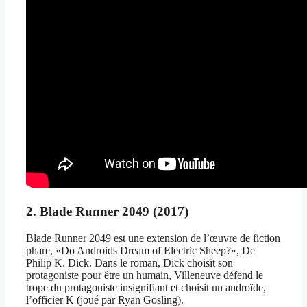
2. Blade Runner 2049 (2017)
Blade Runner 2049 est une extension de l’œuvre de fiction
phare, «Do Androids Dream of Electric Sheep?», De
Philip K. Dick. Dans le roman, Dick choisit son
protagoniste pour être un humain, Villeneuve défend le
trope du protagoniste insignifiant et choisit un androïde,
l’officier K (joué par Ryan Gosling).