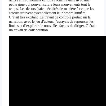
dans l’environnement et nous avons travaillé avec une
petite grue qui pouvait suivre leurs mouvements tout le
temps. Les décors étaient éclairés de manière à ce que les
acteurs trouvent essentiellement leur propre lumière.
C’était très excitant. Le travail de contrôle portait sur la
narration; avec le jeu d’acteur, j’essayais de repousser les
limites et d’explorer de nouvelles façons de diriger. C’était
un travail de collaboration.