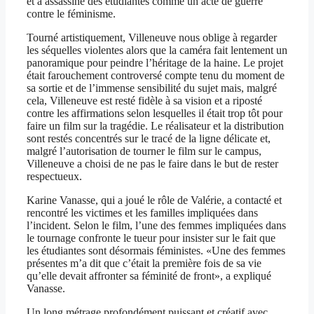
et a assassiné des étudiantes comme un acte de guerre
contre le féminisme.
Tourné artistiquement, Villeneuve nous oblige à regarder
les séquelles violentes alors que la caméra fait lentement un
panoramique pour peindre l’héritage de la haine. Le projet
était farouchement controversé compte tenu du moment de
sa sortie et de l’immense sensibilité du sujet mais, malgré
cela, Villeneuve est resté fidèle à sa vision et a riposté
contre les affirmations selon lesquelles il était trop tôt pour
faire un film sur la tragédie. Le réalisateur et la distribution
sont restés concentrés sur le tracé de la ligne délicate et,
malgré l’autorisation de tourner le film sur le campus,
Villeneuve a choisi de ne pas le faire dans le but de rester
respectueux.
Karine Vanasse, qui a joué le rôle de Valérie, a contacté et
rencontré les victimes et les familles impliquées dans
l’incident. Selon le film, l’une des femmes impliquées dans
le tournage confronte le tueur pour insister sur le fait que
les étudiantes sont désormais féministes. «Une des femmes
présentes m’a dit que c’était la première fois de sa vie
qu’elle devait affronter sa féminité de front», a expliqué
Vanasse.
Un long métrage profondément puissant et créatif avec