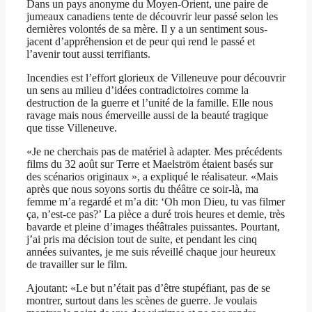
Dans un pays anonyme du Moyen-Orient, une paire de
jumeaux canadiens tente de découvrir leur passé selon les
dernières volontés de sa mère. Il y a un sentiment sous-
jacent d’appréhension et de peur qui rend le passé et
l’avenir tout aussi terrifiants.
Incendies est l’effort glorieux de Villeneuve pour découvrir
un sens au milieu d’idées contradictoires comme la
destruction de la guerre et l’unité de la famille. Elle nous
ravage mais nous émerveille aussi de la beauté tragique
que tisse Villeneuve.
«Je ne cherchais pas de matériel à adapter. Mes précédents
films du 32 août sur Terre et Maelström étaient basés sur
des scénarios originaux », a expliqué le réalisateur. «Mais
après que nous soyons sortis du théâtre ce soir-là, ma
femme m’a regardé et m’a dit: ‘Oh mon Dieu, tu vas filmer
ça, n’est-ce pas?’ La pièce a duré trois heures et demie, très
bavarde et pleine d’images théâtrales puissantes. Pourtant,
j’ai pris ma décision tout de suite, et pendant les cinq
années suivantes, je me suis réveillé chaque jour heureux
de travailler sur le film.
Ajoutant: «Le but n’était pas d’être stupéfiant, pas de se
montrer, surtout dans les scènes de guerre. Je voulais