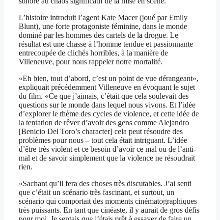
sonore au chaos significatif de la mise en scène.
L’histoire introduit l’agent Kate Macer (joué par Emily
Blunt), une forte protagoniste féminine, dans le monde
dominé par les hommes des cartels de la drogue. Le
résultat est une chasse à l’homme tendue et passionnante
entrecoupée de clichés horribles, à la manière de
Villeneuve, pour nous rappeler notre mortalité.
«Eh bien, tout d’abord, c’est un point de vue dérangeant»,
expliquait précédemment Villeneuve en évoquant le sujet
du film. «Ce que j’aimais, c’était que cela soulevait des
questions sur le monde dans lequel nous vivons. Et l’idée
d’explorer le thème des cycles de violence, et cette idée de
la tentation de rêver d’avoir des gens comme Alejandro
[Benicio Del Toro’s character] cela peut résoudre des
problèmes pour nous – tout cela était intriguant. L’idée
d’être très violent et ce besoin d’avoir ce mal ou de l’anti-
mal et de savoir simplement que la violence ne résoudrait
rien.
«Sachant qu’il fera des choses très discutables. J’ai senti
que c’était un scénario très fascinant, et surtout, un
scénario qui comportait des moments cinématographiques
très puissants. En tant que cinéaste, il y aurait de gros défis
pour moi. Je sentais que j’étais prêt à essayer de faire un