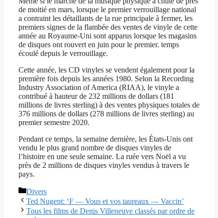
Même si le marché de la musique physique a chuté de près
de moitié en mars, lorsque le premier verrouillage national
a contraint les détaillants de la rue principale à fermer, les
premiers signes de la flambée des ventes de vinyle de cette
année au Royaume-Uni sont apparus lorsque les magasins
de disques ont rouvert en juin pour le premier. temps
écoulé depuis le verrouillage.
Cette année, les CD vinyles se vendent également pour la
première fois depuis les années 1980. Selon la Recording
Industry Association of America (RIAA), le vinyle a
contribué à hauteur de 232 millions de dollars (181
millions de livres sterling) à des ventes physiques totales de
376 millions de dollars (278 millions de livres sterling) au
premier semestre 2020.
Pendant ce temps, la semaine dernière, les États-Unis ont
vendu le plus grand nombre de disques vinyles de
l’histoire en une seule semaine. La ruée vers Noël a vu
près de 2 millions de disques vinyles vendus à travers le
pays.
Catégories
Divers
Ted Nugent: ‘F — Vous et vos taureaux — Vaccin’
Tous les films de Denis Villeneuve classés par ordre de