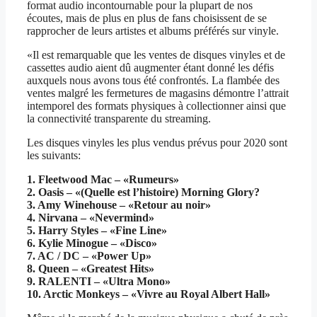
format audio incontournable pour la plupart de nos
écoutes, mais de plus en plus de fans choisissent de se
rapprocher de leurs artistes et albums préférés sur vinyle.
«Il est remarquable que les ventes de disques vinyles et de
cassettes audio aient dû augmenter étant donné les défis
auxquels nous avons tous été confrontés. La flambée des
ventes malgré les fermetures de magasins démontre l’attrait
intemporel des formats physiques à collectionner ainsi que
la connectivité transparente du streaming.
Les disques vinyles les plus vendus prévus pour 2020 sont
les suivants:
1. Fleetwood Mac – «Rumeurs»
2. Oasis – «(Quelle est l’histoire) Morning Glory?
3. Amy Winehouse – «Retour au noir»
4. Nirvana – «Nevermind»
5. Harry Styles – «Fine Line»
6. Kylie Minogue – «Disco»
7. AC / DC – «Power Up»
8. Queen – «Greatest Hits»
9. RALENTI – «Ultra Mono»
10. Arctic Monkeys – «Vivre au Royal Albert Hall»