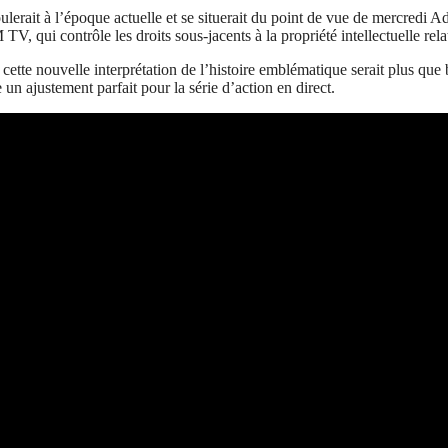
roulerait à l’époque actuelle et se situerait du point de vue de mercredi
V, qui contrôle les droits sous-jacents à la propriété intellectuelle rela
ette nouvelle interprétation de l’histoire emblématique serait plus que 
 un ajustement parfait pour la série d’action en direct.