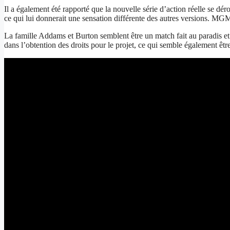
Il a également été rapporté que la nouvelle série d’action réelle se dé
ce qui lui donnerait une sensation différente des autres versions. MGM T
La famille Addams et Burton semblent être un match fait au paradis et c
dans l’obtention des droits pour le projet, ce qui semble également être