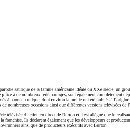
arodie satirique de la famille américaine idéale du XXe siècle, un group
lte grâce à de nombreux redémarrages, sont également complètement dépo
s à panneau unique, dont environ la moitié ont été publiés à l’origine
rs de nombreuses occasions ainsi que différentes versions télévisées de 
rie télévisée d’action en direct de Burton et il est allégué que le réalis
 la franchise. Ils déclarent également que les développeurs et producteu
 showrunners ainsi que de producteurs exécutifs avec Burton.