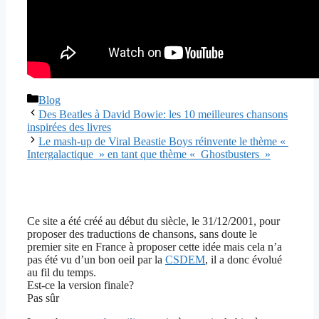
Catégories
Blog
Des Beatles à David Bowie: les 10 meilleures chansons
inspirées des livres
Le mash-up de Viral Beastie Boys réinvente le thème «
Intergalactique » en tant que thème « Ghostbusters »
Ce site a été créé au début du siècle, le 31/12/2001, pour
proposer des traductions de chansons, sans doute le
premier site en France à proposer cette idée mais cela n’a
pas été vu d’un bon oeil par la
CSDEM
, il a donc évolué
au fil du temps.
Est-ce la version finale?
Pas sûr