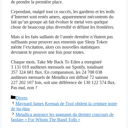
de prendre la première place.
Cependant, malgré tout ce succès, les gardiens et les trolls
d’Internet sont restés amers, apparemment mécontents du
fait qu’un groupe ait fait évoluer le metal vers quelque
chose de beaucoup plus diversifié et défiant les frontières.
Mais si les faits saillants de l’année dernière n’étaient pas
suffisants pour prouver aux ennemis que Sleep Token
mérite l’excitation, alors ces nouvelles statistiques
devraient le prouver une fois pour toutes.
Chaque mois, Take Me Back To Eden a enregistré
3 131 019 auditeurs mensuels sur Spotify, totalisant
357 324 681 flux. En comparaison, les 24 708 038
auditeurs mensuels de Metallica ont diffusé 72 saisons
227 202 107 fois, soit une différence de 130 122 574 flux.
Pas mal, non ?
Catégories
Divers
Maynard James Keenan de Tool obtient la ceinture noire
de jiu-jitsu
Metallica annonce les gagnants du dernier concours de
fanfare « For Whom The Band Tolls »