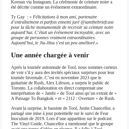
Keenan via Instagram. La cérémonie de ceinture noire a
été décrite comme un événement extraordinaire.
Ty Gay : «
Félicitations à mon ami, partenaire
d’entraînement et parfois ennemi juré @iamthebriefcase
pour la tâche monumentale de recevoir sa ceinture noire
aujourd’hui. C’était un événement incroyable, avec un
groupe de personnes vraiment extraordinaires.
Aujourd’hui, le Jiu-Jitsu s’est un peu amélioré.»
Une année chargée à venir
Après la tournée automnale de Tool, nous sommes curieux
de voir s’il y aura des invités spéciaux surprises pour leur
tournée hivernale. C’est en novembre 2023 que le
guitariste de Rush, Alex Lifeson, a surpris le public de
Toronto. La collaboration en direct comprenait une
interprétation de « Jambi » de Tool ainsi qu’un extrait de «
A Passage To Bangkok » et « 2112 : Overture » de Rush.
Avant la surprise, le bassiste de Tool, Justin Chancellor, a
partagé une mise à jour potentielle sur le suivi de Fear
Inoculum de 2019. Lors d’une apparition sur le podcast
The Vinyl Guide, Chancellor a mentionné que le groupe
avait une tonne d’idées en réserve. Il a fallu à Tool