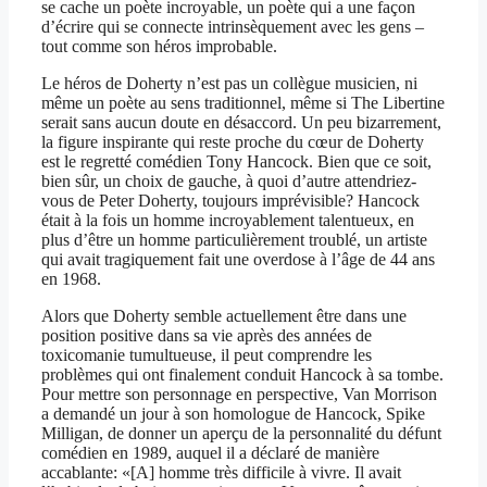
se cache un poète incroyable, un poète qui a une façon
d’écrire qui se connecte intrinsèquement avec les gens –
tout comme son héros improbable.
Le héros de Doherty n’est pas un collègue musicien, ni
même un poète au sens traditionnel, même si The Libertine
serait sans aucun doute en désaccord. Un peu bizarrement,
la figure inspirante qui reste proche du cœur de Doherty
est le regretté comédien Tony Hancock. Bien que ce soit,
bien sûr, un choix de gauche, à quoi d’autre attendriez-
vous de Peter Doherty, toujours imprévisible? Hancock
était à la fois un homme incroyablement talentueux, en
plus d’être un homme particulièrement troublé, un artiste
qui avait tragiquement fait une overdose à l’âge de 44 ans
en 1968.
Alors que Doherty semble actuellement être dans une
position positive dans sa vie après des années de
toxicomanie tumultueuse, il peut comprendre les
problèmes qui ont finalement conduit Hancock à sa tombe.
Pour mettre son personnage en perspective, Van Morrison
a demandé un jour à son homologue de Hancock, Spike
Milligan, de donner un aperçu de la personnalité du défunt
comédien en 1989, auquel il a déclaré de manière
accablante: «[A] homme très difficile à vivre. Il avait