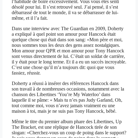
l’habitude de boire excessivement. Vous vous êtes senti
désolé pour lui. Il s’est retrouvé seul. J’ai pensé, il s’est
débarrassé de tout le monde, il va se débarrasser de lui-
même, et il l’a fait.
Dans une interview avec The Guardian en 2009, Doherty
a expliqué à quel point son amour pour Hancock était
quelque chose qui était dans son sang: «Mon père et moi,
nous sommes tous les deux des gens assez nostalgiques.
Mon amour pour QPR et mon amour pour Tony Hancock
sont venus directement de lui. C’était un soldat de carrière,
il y était pour le long terme. Et il a eu un succès incroyable.
C’est une chose qu’il m’a toujours dit: quoi que vous
fassiez, réussir.
Doherty a réussi à insérer des références Hancock dans
son travail à de nombreuses occasions, notamment avec la
chanson des Libertines ‘You’re My Waterloo’ dans
laquelle il se pâme: « Mais tu n’es pas Judy Garland, Oh,
tout comme moi, vous n’avez jamais vraiment eu une
maison à toi, mais je ne suis pas Tony Hancock, bébé.
Même le titre du premier album phare des Libertines, Up
The Bracket, est une réplique de Hancock tirée de son
slogan: «Cherchez-vous un coup de poing dans le support?