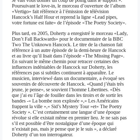
Je vais vous donner un coup de poing dans le support ».
Poursuivant le love-in, le morceau d’ouverture de l’album
«Vertigo» fait référence à l’émission de télévision
Hancock’s Half Hour et reprend la ligne «Lead pipes,
votre fortune est faite» de l’épisode «The Poetry Society».
Plus tard, en 2005, Doherty a enregistré le morceau «Lady,
Don’t Fall Backwards» pour le documentaire de la BBC
Two The Unknown Hancock. Le titre de la chanson fait
référence à un autre épisode de la demi-heure de Hancock
et au livre qu’il lisait dans l’épisode «The Missing Page».
En suivant le même chemin pour retracer certaines des
influences indéniables de Hancock sur Doherty, les
références pas si subtiles continuent à apparaître. Le
musicien, interviewé dans un documentaire, a évoqué ses
souvenirs de découverte de Hancock. «Quand j’étais très
jeune, je pense», se souvient l’homme Libertines. «Dès
que j’ai eu l’âge de fouiller dans les tiroirs et de sortir les
bandes -« La bombe non explosée »,« Les Américains
frappent la ville »,« Sid’s Mystery Tour »et« The Poetry
Society ». C’est certainement une langue d’une époque
révolue si elle existait même en premier lieu. Je ne sais pas
s’il est possible d’être nostalgique d’une époque qui
n’existait pas, mais je pense que je le suis », a déclaré
Doherty d’un ton interrogateur.