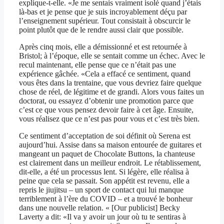
explique-t-elle. «Je me sentais vraiment isolé quand j’étais
là-bas et je pense que je suis incroyablement déçu par
l’enseignement supérieur. Tout consistait à obscurcir le
point plutôt que de le rendre aussi clair que possible.
Après cinq mois, elle a démissionné et est retournée à
Bristol; à l’époque, elle se sentait comme un échec. Avec le
recul maintenant, elle pense que ce n’était pas une
expérience gâchée. «Cela a effacé ce sentiment, quand
vous êtes dans la trentaine, que vous devriez faire quelque
chose de réel, de légitime et de grandi. Alors vous faites un
doctorat, ou essayez d’obtenir une promotion parce que
c’est ce que vous pensez devoir faire à cet âge. Ensuite,
vous réalisez que ce n’est pas pour vous et c’est très bien.
Ce sentiment d’acceptation de soi définit où Serena est
aujourd’hui. Assise dans sa maison entourée de guitares et
mangeant un paquet de Chocolate Buttons, la chanteuse
est clairement dans un meilleur endroit. Le rétablissement,
dit-elle, a été un processus lent. Si légère, elle réalisa à
peine que cela se passait. Son appétit est revenu, elle a
repris le jiujitsu – un sport de contact qui lui manque
terriblement à l’ère du COVID – et a trouvé le bonheur
dans une nouvelle relation. « [Our publicist] Becky
Laverty a dit: «Il va y avoir un jour où tu te sentiras à