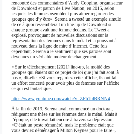
rencontré des commentaires d’Andy Copping, organisateur
de Download et patron de Live Nation, en 2015, selon
lesquels les femmes «semblent plus aimer regarder des
groupes que d’y être», Serena a tweeté un exemple simulé
de ce à quoi ressemblerait un line-up de Download si
chaque groupe avait une femme dedans. Le Tweet a
explosé, provoquant de nouvelles discussions sur la
représentation des femmes dans le métal et la poussant à
nouveau dans la ligne de mire d’Internet. Cette fois
cependant, Serena a le sentiment que ses paroles sont
devenues un véritable moteur de changement.
« Sur le téléchargement [2021] line-up, la moitié des
groupes qui étaient sur ce projet de loi que j’ai fait sont là-
bas », dit-elle. «Si vous regardez cette affiche, ils ont fait
un effort concerté pour avoir plus de femmes sur l’affiche,
ce qui est fantastique.
https://www.youtube.com/watch?v=ZFh1blBRNN4
À la fin de 2019, Serena avait commencé un doctorat,
rédigeant une thèse sur les femmes dans le métal. Mais à
l’époque, elle travaillait encore à travers sa dépression.
«C’était un poste rémunéré, mais le problème était que
vous deviez déménager à Milton Keynes pour le faire»,