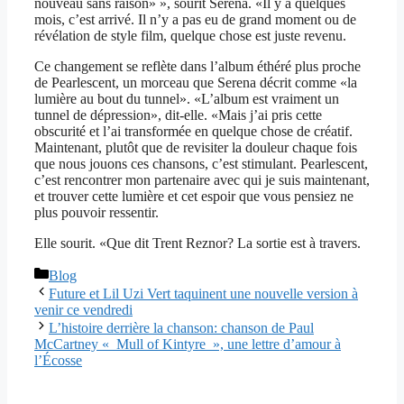
nouveau sans raison» », sourit Serena. «Il y a quelques
mois, c’est arrivé. Il n’y a pas eu de grand moment ou de
révélation de style film, quelque chose est juste revenu.
Ce changement se reflète dans l’album éthéré plus proche
de Pearlescent, un morceau que Serena décrit comme «la
lumière au bout du tunnel». «L’album est vraiment un
tunnel de dépression», dit-elle. «Mais j’ai pris cette
obscurité et l’ai transformée en quelque chose de créatif.
Maintenant, plutôt que de revisiter la douleur chaque fois
que nous jouons ces chansons, c’est stimulant. Pearlescent,
c’est rencontrer mon partenaire avec qui je suis maintenant,
et trouver cette lumière et cet espoir que vous pensiez ne
plus pouvoir ressentir.
Elle sourit. «Que dit Trent Reznor? La sortie est à travers.
Catégories
Blog
Future et Lil Uzi Vert taquinent une nouvelle version à
venir ce vendredi
L’histoire derrière la chanson: chanson de Paul
McCartney « Mull of Kintyre », une lettre d’amour à
l’Écosse