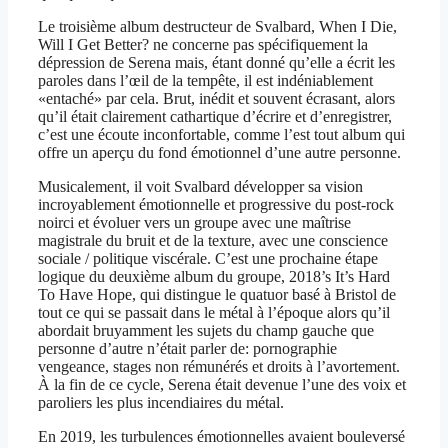
Le troisième album destructeur de Svalbard, When I Die,
Will I Get Better? ne concerne pas spécifiquement la
dépression de Serena mais, étant donné qu’elle a écrit les
paroles dans l’œil de la tempête, il est indéniablement
«entaché» par cela. Brut, inédit et souvent écrasant, alors
qu’il était clairement cathartique d’écrire et d’enregistrer,
c’est une écoute inconfortable, comme l’est tout album qui
offre un aperçu du fond émotionnel d’une autre personne.
Musicalement, il voit Svalbard développer sa vision
incroyablement émotionnelle et progressive du post-rock
noirci et évoluer vers un groupe avec une maîtrise
magistrale du bruit et de la texture, avec une conscience
sociale / politique viscérale. C’est une prochaine étape
logique du deuxième album du groupe, 2018’s It’s Hard
To Have Hope, qui distingue le quatuor basé à Bristol de
tout ce qui se passait dans le métal à l’époque alors qu’il
abordait bruyamment les sujets du champ gauche que
personne d’autre n’était parler de: pornographie
vengeance, stages non rémunérés et droits à l’avortement.
À la fin de ce cycle, Serena était devenue l’une des voix et
paroliers les plus incendiaires du métal.
En 2019, les turbulences émotionnelles avaient bouleversé