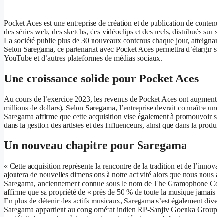
Pocket Aces est une entreprise de création et de publication de conte
des séries web, des sketchs, des vidéoclips et des reels, distribués sur
La société publie plus de 30 nouveaux contenus chaque jour, atteignan
Selon Saregama, ce partenariat avec Pocket Aces permettra d’élargir sa 
YouTube et d’autres plateformes de médias sociaux.
Une croissance solide pour Pocket Aces
Au cours de l’exercice 2023, les revenus de Pocket Aces ont augmenté
millions de dollars). Selon Saregama, l’entreprise devrait connaître un
Saregama affirme que cette acquisition vise également à promouvoir sa 
dans la gestion des artistes et des influenceurs, ainsi que dans la pro
Un nouveau chapitre pour Saregama
« Cette acquisition représente la rencontre de la tradition et de l’in
ajoutera de nouvelles dimensions à notre activité alors que nous nous
Saregama, anciennement connue sous le nom de The Gramophone Compan
affirme que sa propriété de « près de 50 % de toute la musique jamais e
En plus de détenir des actifs musicaux, Saregama s’est également dive
Saregama appartient au conglomérat indien RP-Sanjiv Goenka Group (RP