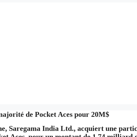
 majorité de Pocket Aces pour 20M$
e, Saregama India Ltd., acquiert une partic
et Aces, pour un montant de 1,74 milliard d