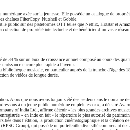
nu numérique axée sur la jeunesse. Elle possède un catalogue de proprié
 ses chaînes FilterCopy, Nutshell et Gobble.
t le public sur des plateformes OTT telles que Netflix, Hotstar et Ama
collection de propriété intellectuelle et de bénéficier d’un vaste résea
 de 34 % sur un taux de croissance annuel composé au cours des quatre 
e croissance encore plus rapide à l’avenir.
bibliothèque musicale, en particulier auprès de la tranche d’âge des 18-
duction de vidéos de longue durée.
novation. Alors que nous avons toujours été des leaders dans le domaine d
 adressons à un jeune public numérique en plein essor », a déclaré Avar
y of India Ltd., affirme détenir « les plus grandes archives musicale
nregistrée » en Inde en fait « le répertoire le plus autorisé du patrimoi
rsifiée dans l’édition, la production cinématographique et la création 
SG Group), qui possède un portefeuille diversifié comprenant des activ