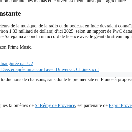
tion courante, les médias et le divertissement, ainsi que l’agriculture.
nstante
cteurs de la musique, de la radio et du podcast en Inde devraient conn
iron 1,33 milliard de dollars) d’ici 2025, selon un rapport de PwC data
 que Saregama a conclu un accord de licence avec le géant du streaming 
azon Prime Music.
 Inaugurée par U2
e Deezer après un accord avec Universal. Cliquez ici !
 traductions de chansons, sans doute le premier site en France à proposer
lques kilomètres de
St Rémy de Provence
, est partenaire de
Esprit Prov