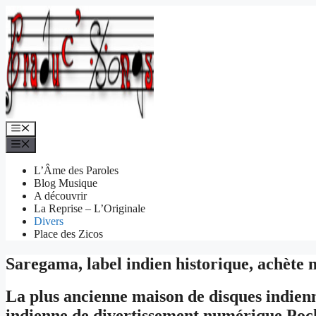
Aller
au
contenu
Menu
Menu
L’Âme des Paroles
Blog Musique
A découvrir
La Reprise – L’Originale
Divers
Place des Zicos
Saregama, label indien historique, achète
La plus ancienne maison de disques indienn
indienne de divertissement numérique Pock