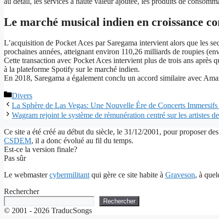
au détail, les services à haute valeur ajoutée, les produits de consomma
Le marché musical indien en croissance co
L’acquisition de Pocket Aces par Saregama intervient alors que les se
prochaines années, atteignant environ 110,26 milliards de roupies (env
Cette transaction avec Pocket Aces intervient plus de trois ans après
à la plateforme Spotify sur le marché indien.
En 2018, Saregama a également conclu un accord similaire avec Am
Catégories
Divers
La Sphère de Las Vegas: Une Nouvelle Ère de Concerts Immersifs
Wagram rejoint le système de rémunération centré sur les artistes d
Ce site a été créé au début du siècle, le 31/12/2001, pour proposer des
CSDEM
, il a donc évolué au fil du temps.
Est-ce la version finale?
Pas sûr
Le webmaster
cybermilitant
qui gère ce site habite à
Graveson
, à que
Rechercher
Rechercher
© 2001 - 2026 TraducSongs