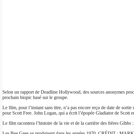
Selon un rapport de Deadline Hollywood, des sources anonymes proche
prochain biopic basé sur le groupe.
Le film, pour l’instant sans titre, n’a pas encore reçu de date de sor
pour Scott Free. John Logan, qui a écrit l’épopée Gladiator de Scott en
Le film racontera l’histoire de la vie et de la carrière des frères Gib
Les Bee Gees se produisent dans les années 1970. CRÉDIT : MAR