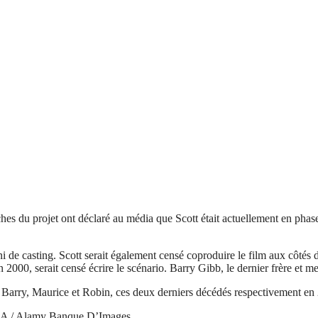
s du projet ont déclaré au média que Scott était actuellement en phase
tie ni de casting. Scott serait également censé coproduire le film aux c
 2000, serait censé écrire le scénario. Barry Gibb, le dernier frère et 
bs : Barry, Maurice et Robin, ces deux derniers décédés respectivement en
KA / Alamy Banque D’Images