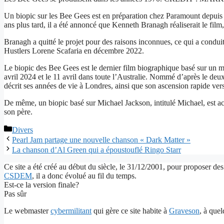
Un biopic sur les Bee Gees est en préparation chez Paramount depuis 
ans plus tard, il a été annoncé que Kenneth Branagh réaliserait le film
Branagh a quitté le projet pour des raisons inconnues, ce qui a conduit 
Hustlers Lorene Scafaria en décembre 2022.
Le biopic des Bee Gees est le dernier film biographique basé sur un
avril 2024 et le 11 avril dans toute l’Australie. Nommé d’après le de
décrit ses années de vie à Londres, ainsi que son ascension rapide vers
De même, un biopic basé sur Michael Jackson, intitulé Michael, est a
son père.
Catégories
Divers
Pearl Jam partage une nouvelle chanson « Dark Matter »
La chanson d’Al Green qui a époustouflé Ringo Starr
Ce site a été créé au début du siècle, le 31/12/2001, pour proposer des
CSDEM
, il a donc évolué au fil du temps.
Est-ce la version finale?
Pas sûr
Le webmaster
cybermilitant
qui gère ce site habite à
Graveson
, à que