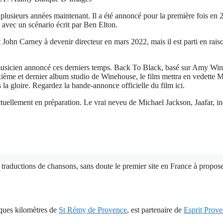
plusieurs années maintenant. Il a été annoncé pour la première fois e
, avec un scénario écrit par Ben Elton.
John Carney à devenir directeur en mars 2022, mais il est parti en raison 
 musicien annoncé ces derniers temps. Back To Black, basé sur Amy Wi
uxième et dernier album studio de Winehouse, le film mettra en vedette 
 la gloire. Regardez la bande-annonce officielle du film ici.
ctuellement en préparation. Le vrai neveu de Michael Jackson, Jaafar, 
 traductions de chansons, sans doute le premier site en France à proposer
lques kilomètres de
St Rémy de Provence
, est partenaire de
Esprit Prov