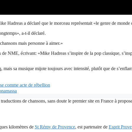
ke Hadreas a déclaré que le morceau représentait «le genre de monde de
ongtemps», a-t-il déclaré.
de chansons mais personne à aimer.»
 de NME, écrivant: «Mike Hadreas s’inspire de la pop classique, s’inspi
q, mais sa musique mijote toujours avec intensité, plutôt que de s’enfla
sse comme acte de rébellion
Bonamassa
 traductions de chansons, sans doute le premier site en France à proposer
lques kilomètres de
St Rémy de Provence
, est partenaire de
Esprit Prov