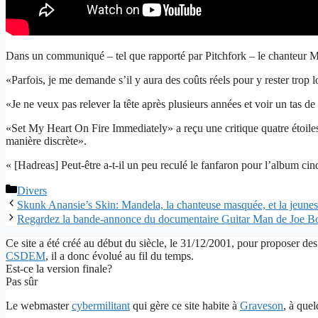
Dans un communiqué – tel que rapporté par Pitchfork – le chanteur Mi
«Parfois, je me demande s’il y aura des coûts réels pour y rester trop l
«Je ne veux pas relever la tête après plusieurs années et voir un tas 
«Set My Heart On Fire Immediately» a reçu une critique quatre étoiles
manière discrète».
« [Hadreas] Peut-être a-t-il un peu reculé le fanfaron pour l’album cin
Catégories
Divers
Skunk Anansie’s Skin: Mandela, la chanteuse masquée, et la jeune
Regardez la bande-annonce du documentaire Guitar Man de Joe 
Ce site a été créé au début du siècle, le 31/12/2001, pour proposer des
CSDEM
, il a donc évolué au fil du temps.
Est-ce la version finale?
Pas sûr
Le webmaster
cybermilitant
qui gère ce site habite à
Graveson
, à que