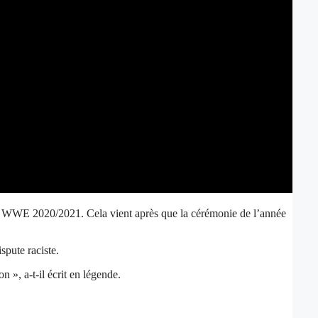
a WWE 2020/2021. Cela vient après que la cérémonie de l’année
pute raciste.
», a-t-il écrit en légende.