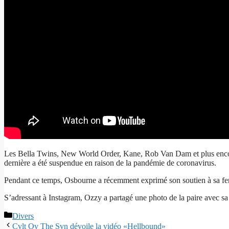
Les Bella Twins, New World Order, Kane, Rob Van Dam et plus encor
dernière a été suspendue en raison de la pandémie de coronavirus.
Pendant ce temps, Osbourne a récemment exprimé son soutien à sa fem
S’adressant à Instagram, Ozzy a partagé une photo de la paire avec sa
Catégories
Divers
Cvlt Ov The Svn dévoile la vidéo «Hellbound»