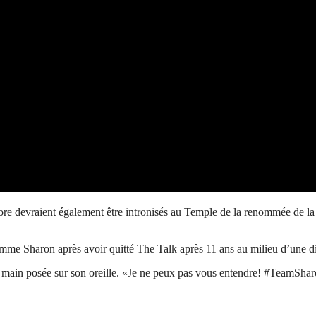
e devraient également être intronisés au Temple de la renommée de l
me Sharon après avoir quitté The Talk après 11 ans au milieu d’une dis
 main posée sur son oreille. «Je ne peux pas vous entendre! #TeamSharon 