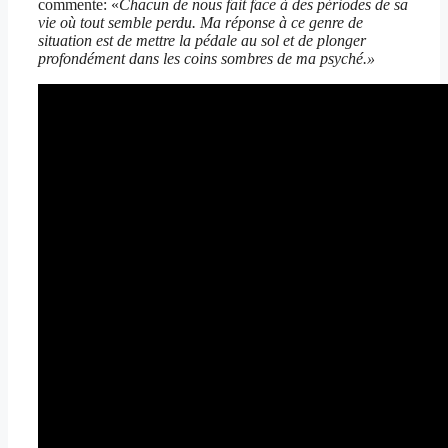
commente: «
Chacun de nous fait face à des périodes de sa
vie où tout semble perdu. Ma réponse à ce genre de
situation est de mettre la pédale au sol et de plonger
profondément dans les coins sombres de ma psyché.»