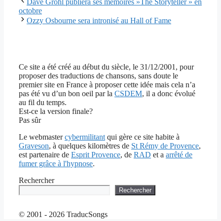
Dave Grohl publiera ses mémoires »The Storyteller » en
octobre
Ozzy Osbourne sera intronisé au Hall of Fame
Ce site a été créé au début du siècle, le 31/12/2001, pour
proposer des traductions de chansons, sans doute le
premier site en France à proposer cette idée mais cela n’a
pas été vu d’un bon oeil par la
CSDEM
, il a donc évolué
au fil du temps.
Est-ce la version finale?
Pas sûr
Le webmaster
cybermilitant
qui gère ce site habite à
Graveson
, à quelques kilomètres de
St Rémy de Provence
,
est partenaire de
Esprit Provence
, de
RAD
et a
arrêté de
fumer grâce à l'hypnose
.
Rechercher
Rechercher
© 2001 - 2026 TraducSongs