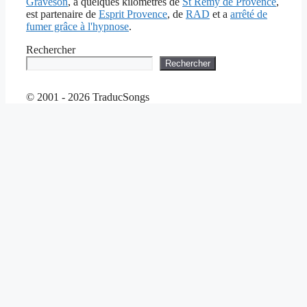
Graveson
, à quelques kilomètres de
St Rémy de Provence
,
est partenaire de
Esprit Provence
, de
RAD
et a
arrêté de
fumer grâce à l'hypnose
.
Rechercher
Rechercher
© 2001 - 2026 TraducSongs