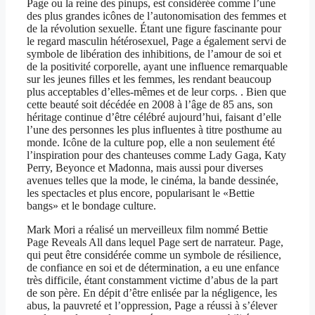
Page ou la reine des pinups, est considérée comme l’une
des plus grandes icônes de l’autonomisation des femmes et
de la révolution sexuelle. Étant une figure fascinante pour
le regard masculin hétérosexuel, Page a également servi de
symbole de libération des inhibitions, de l’amour de soi et
de la positivité corporelle, ayant une influence remarquable
sur les jeunes filles et les femmes, les rendant beaucoup
plus acceptables d’elles-mêmes et de leur corps. . Bien que
cette beauté soit décédée en 2008 à l’âge de 85 ans, son
héritage continue d’être célébré aujourd’hui, faisant d’elle
l’une des personnes les plus influentes à titre posthume au
monde. Icône de la culture pop, elle a non seulement été
l’inspiration pour des chanteuses comme Lady Gaga, Katy
Perry, Beyonce et Madonna, mais aussi pour diverses
avenues telles que la mode, le cinéma, la bande dessinée,
les spectacles et plus encore, popularisant le «Bettie
bangs» et le bondage culture.
Mark Mori a réalisé un merveilleux film nommé Bettie
Page Reveals All dans lequel Page sert de narrateur. Page,
qui peut être considérée comme un symbole de résilience,
de confiance en soi et de détermination, a eu une enfance
très difficile, étant constamment victime d’abus de la part
de son père. En dépit d’être enlisée par la négligence, les
abus, la pauvreté et l’oppression, Page a réussi à s’élever