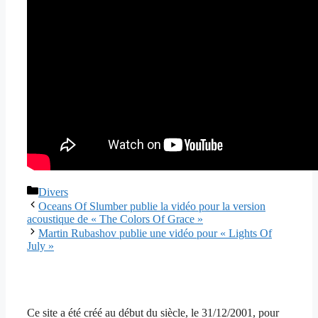
Catégories
Divers
Oceans Of Slumber publie la vidéo pour la version
acoustique de « The Colors Of Grace »
Martin Rubashov publie une vidéo pour « Lights Of
July »
Ce site a été créé au début du siècle, le 31/12/2001, pour