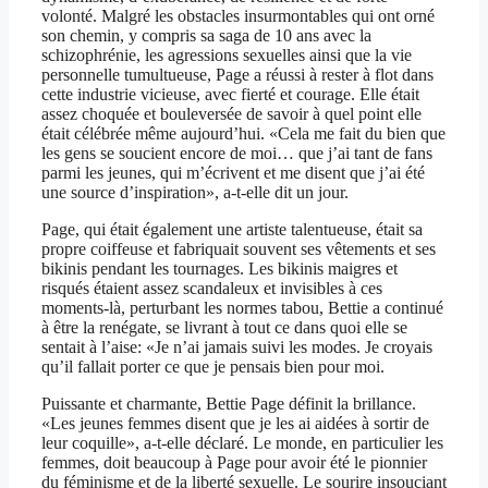
volonté. Malgré les obstacles insurmontables qui ont orné
son chemin, y compris sa saga de 10 ans avec la
schizophrénie, les agressions sexuelles ainsi que la vie
personnelle tumultueuse, Page a réussi à rester à flot dans
cette industrie vicieuse, avec fierté et courage. Elle était
assez choquée et bouleversée de savoir à quel point elle
était célébrée même aujourd’hui. «Cela me fait du bien que
les gens se soucient encore de moi… que j’ai tant de fans
parmi les jeunes, qui m’écrivent et me disent que j’ai été
une source d’inspiration», a-t-elle dit un jour.
Page, qui était également une artiste talentueuse, était sa
propre coiffeuse et fabriquait souvent ses vêtements et ses
bikinis pendant les tournages. Les bikinis maigres et
risqués étaient assez scandaleux et invisibles à ces
moments-là, perturbant les normes tabou, Bettie a continué
à être la renégate, se livrant à tout ce dans quoi elle se
sentait à l’aise: «Je n’ai jamais suivi les modes. Je croyais
qu’il fallait porter ce que je pensais bien pour moi.
Puissante et charmante, Bettie Page définit la brillance.
«Les jeunes femmes disent que je les ai aidées à sortir de
leur coquille», a-t-elle déclaré. Le monde, en particulier les
femmes, doit beaucoup à Page pour avoir été le pionnier
du féminisme et de la liberté sexuelle. Le sourire insouciant