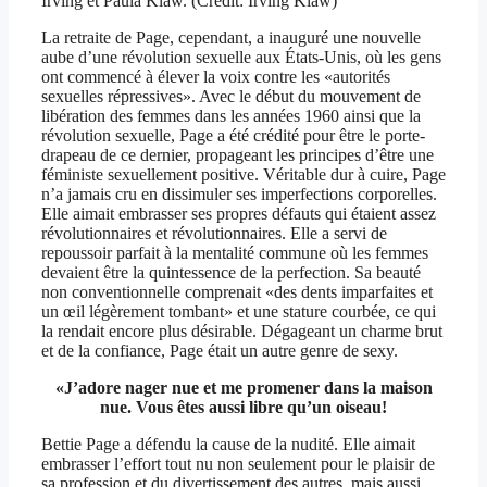
Irving et Paula Klaw. (Crédit: Irving Klaw)
La retraite de Page, cependant, a inauguré une nouvelle
aube d’une révolution sexuelle aux États-Unis, où les gens
ont commencé à élever la voix contre les «autorités
sexuelles répressives». Avec le début du mouvement de
libération des femmes dans les années 1960 ainsi que la
révolution sexuelle, Page a été crédité pour être le porte-
drapeau de ce dernier, propageant les principes d’être une
féministe sexuellement positive. Véritable dur à cuire, Page
n’a jamais cru en dissimuler ses imperfections corporelles.
Elle aimait embrasser ses propres défauts qui étaient assez
révolutionnaires et révolutionnaires. Elle a servi de
repoussoir parfait à la mentalité commune où les femmes
devaient être la quintessence de la perfection. Sa beauté
non conventionnelle comprenait «des dents imparfaites et
un œil légèrement tombant» et une stature courbée, ce qui
la rendait encore plus désirable. Dégageant un charme brut
et de la confiance, Page était un autre genre de sexy.
«J’adore nager nue et me promener dans la maison
nue. Vous êtes aussi libre qu’un oiseau!
Bettie Page a défendu la cause de la nudité. Elle aimait
embrasser l’effort tout nu non seulement pour le plaisir de
sa profession et du divertissement des autres, mais aussi