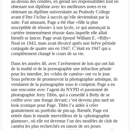
au-dessus des cendres, en gérant ses responsabilités tout en
obtenant son diplôme avec les meilleures notes et en
obtenant un diplôme universitaire au Peabody College
avant d’être l’icône à succès qu’elle deviendrait par la
suite. Fait amusant, Page a été élue «fille la plus
susceptible de réussir» à son lycée, ce qui annonçait la
carrière immensément réussie dans laquelle elle allait
bientôt se lancer. Page avait épousé William E. «Billy»
Neal en 1943, mais avait divorcé après une brève période
conjugale de quatre ans en 1947. C’était en 1947 qui a
complètement changé le cours de sa vie.
Dans les années 40, avec l’avènement de lois qui ont fait
de la nudité et de la pornographie une infraction pénale
pour les interdire, les «clubs de caméra» ont vu le jour.
Sous prétexte de promouvoir la photographie artistique, ils
vendaient de la pornographie sous le comptoir. Page a eu
une rencontre avec l’agent du NYPD et passionné de
photographie Jerry Tibbs, qui a conseillé à Betty de se
coiffer avec une frange devant; c’est devenu plus tard un
look iconique pour Page. Tibbs l’a aidée à créer
gratuitement un portfolio de pin-up. Bientôt, Page est
entrée dans le monde merveilleux de la «photographie
glamour», où elle est devenue l’un des modèles de club de
caméra les plus recherchés en raison de ses poses