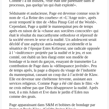
Comme l’a dit Buszek, «elle était une partenaire dans le
processus, pas quelqu’un qui était exploité».
Séduisante et audacieuse, Page est devenue connue sous le
nom de «La Reine des courbes» et «L’Ange noir», après
avoir remporté le titre de «Miss Pinup Girl of the World».
Cependant, Page a quitté le mannequinat peu de temps
après en raison de la «chasse aux sorcières concoctée» qui
était le résultat du maccarthysme orthodoxe et répressif de
la société envers le sexe et la nudité. Un adolescent serait
décédé d’une asphyxie auto-érotique accidentelle et la
sénatrice de l’époque Estes Kefaveur, une radicale opposée
à l ‘«indécence» projetée par la nudité et le jeu, et son
comité, ont établi un lien élargi entre son modèle de
bondage et la mort du garçon, essayant de transmettre La
contribution de Page dans la «délinquance juvénile». Peu
de temps après, la page a disparu du visage de l’industrie
du mannequinat, causant un coup dur à l’activité de Klaw.
Elle est devenue une chrétienne fervente, assistant aux
services religieux. Comme Page a été cité dans le film: «Je
ne crois même pas que Dieu désapprouve la nudité. Après
tout, il a mis Adam et Eve dans le jardin d’Eden nus
comme des geais.
Page apparaissant dans S&M et bobines de bondage par