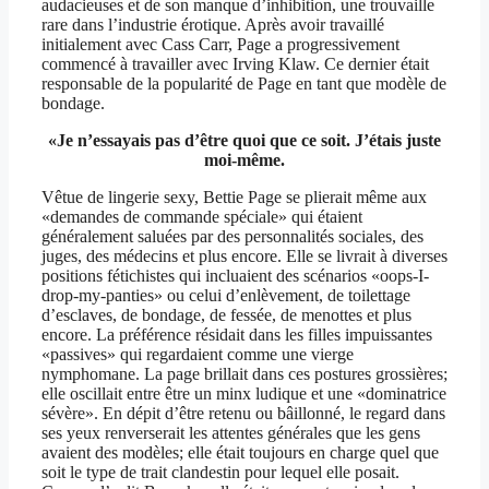
audacieuses et de son manque d’inhibition, une trouvaille
rare dans l’industrie érotique. Après avoir travaillé
initialement avec Cass Carr, Page a progressivement
commencé à travailler avec Irving Klaw. Ce dernier était
responsable de la popularité de Page en tant que modèle de
bondage.
«Je n’essayais pas d’être quoi que ce soit. J’étais juste
moi-même.
Vêtue de lingerie sexy, Bettie Page se plierait même aux
«demandes de commande spéciale» qui étaient
généralement saluées par des personnalités sociales, des
juges, des médecins et plus encore. Elle se livrait à diverses
positions fétichistes qui incluaient des scénarios «oops-I-
drop-my-panties» ou celui d’enlèvement, de toilettage
d’esclaves, de bondage, de fessée, de menottes et plus
encore. La préférence résidait dans les filles impuissantes
«passives» qui regardaient comme une vierge
nymphomane. La page brillait dans ces postures grossières;
elle oscillait entre être un minx ludique et une «dominatrice
sévère». En dépit d’être retenu ou bâillonné, le regard dans
ses yeux renverserait les attentes générales que les gens
avaient des modèles; elle était toujours en charge quel que
soit le type de trait clandestin pour lequel elle posait.