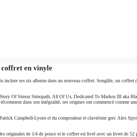
coffret en vinyle
s inclure ses six albums dans un nouveau coffret. Songlife, un coffret d
e Story Of Simon Simopath, All Of Us, Dedicated To Markos III aka Bl
ue récemment dans son intégralité, ses origines ont commencé comme une
s Patrick Campbell-Lyons et du compositeur et claviériste grec Alex Spyr
es originales de 1⁄4 de pouce et le coffret est livré avec un livret de 