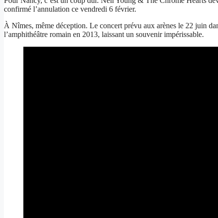
Pour Nancy, c’est un coup dur. Neil Young & The Chrome Hearts devai
confirmé l’annulation ce vendredi 6 février.
À Nîmes, même déception. Le concert prévu aux arènes le 22 juin dans l
l’amphithéâtre romain en 2013, laissant un souvenir impérissable.