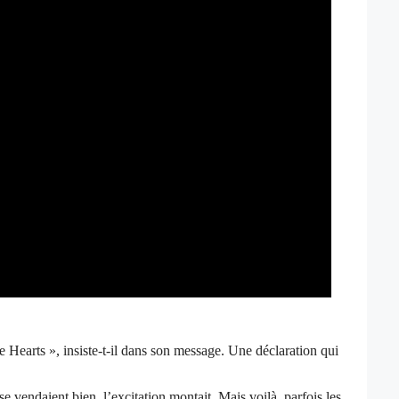
 Hearts », insiste-t-il dans son message. Une déclaration qui
 vendaient bien, l’excitation montait. Mais voilà, parfois les