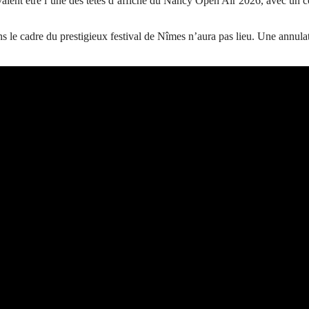
ent être l’une des têtes d’affiche du Nancy Open Air 2026, avec un co
e cadre du prestigieux festival de Nîmes n’aura pas lieu. Une annulation