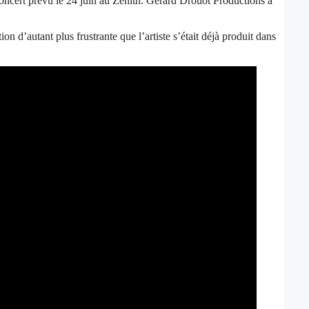
ncert prévu le 24 juin au Zénith. Gérard Drouot Productions a
 d’autant plus frustrante que l’artiste s’était déjà produit dans