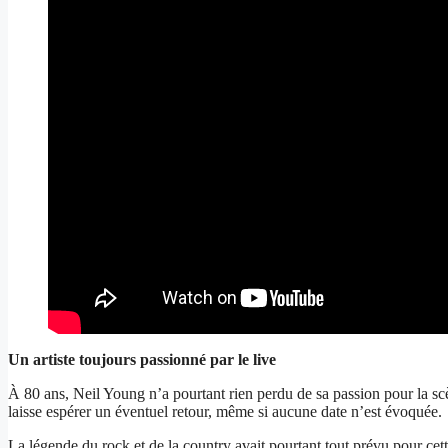
Un artiste toujours passionné par le live
À 80 ans, Neil Young n’a pourtant rien perdu de sa passion pour la scè
laisse espérer un éventuel retour, même si aucune date n’est évoquée.
La légende du rock et de la country avait pourtant tout prévu pour cet