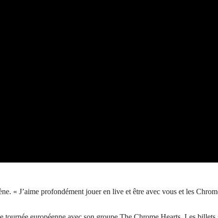
ne. « J’aime profondément jouer en live et être avec vous et les Chrome
te tournée européenne avec son groupe The Chrome Hearts. Les billets se