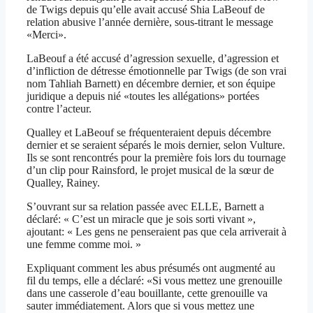
de Twigs depuis qu’elle avait accusé Shia LaBeouf de
relation abusive l’année dernière, sous-titrant le message
«Merci».
LaBeouf a été accusé d’agression sexuelle, d’agression et
d’infliction de détresse émotionnelle par Twigs (de son vrai
nom Tahliah Barnett) en décembre dernier, et son équipe
juridique a depuis nié «toutes les allégations» portées
contre l’acteur.
Qualley et LaBeouf se fréquenteraient depuis décembre
dernier et se seraient séparés le mois dernier, selon Vulture.
Ils se sont rencontrés pour la première fois lors du tournage
d’un clip pour Rainsford, le projet musical de la sœur de
Qualley, Rainey.
S’ouvrant sur sa relation passée avec ELLE, Barnett a
déclaré: « C’est un miracle que je sois sorti vivant »,
ajoutant: « Les gens ne penseraient pas que cela arriverait à
une femme comme moi. »
Expliquant comment les abus présumés ont augmenté au
fil du temps, elle a déclaré: «Si vous mettez une grenouille
dans une casserole d’eau bouillante, cette grenouille va
sauter immédiatement. Alors que si vous mettez une