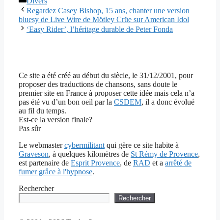
Divers
Regardez Casey Bishop, 15 ans, chanter une version
bluesy de Live Wire de Mötley Crüe sur American Idol
‘Easy Rider’, l’héritage durable de Peter Fonda
Ce site a été créé au début du siècle, le 31/12/2001, pour
proposer des traductions de chansons, sans doute le
premier site en France à proposer cette idée mais cela n’a
pas été vu d’un bon oeil par la
CSDEM
, il a donc évolué
au fil du temps.
Est-ce la version finale?
Pas sûr
Le webmaster
cybermilitant
qui gère ce site habite à
Graveson
, à quelques kilomètres de
St Rémy de Provence
,
est partenaire de
Esprit Provence
, de
RAD
et a
arrêté de
fumer grâce à l'hypnose
.
Rechercher
Rechercher