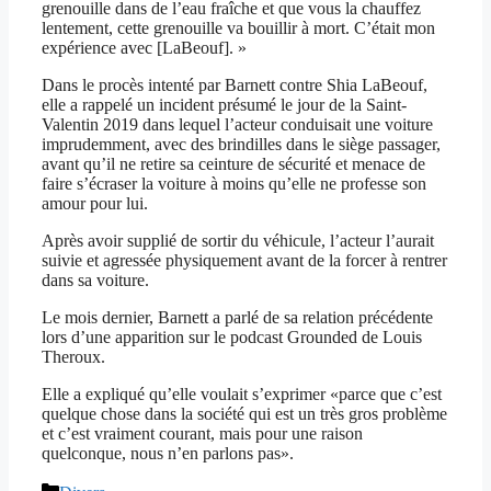
grenouille dans de l’eau fraîche et que vous la chauffez
lentement, cette grenouille va bouillir à mort. C’était mon
expérience avec [LaBeouf]. »
Dans le procès intenté par Barnett contre Shia LaBeouf,
elle a rappelé un incident présumé le jour de la Saint-
Valentin 2019 dans lequel l’acteur conduisait une voiture
imprudemment, avec des brindilles dans le siège passager,
avant qu’il ne retire sa ceinture de sécurité et menace de
faire s’écraser la voiture à moins qu’elle ne professe son
amour pour lui.
Après avoir supplié de sortir du véhicule, l’acteur l’aurait
suivie et agressée physiquement avant de la forcer à rentrer
dans sa voiture.
Le mois dernier, Barnett a parlé de sa relation précédente
lors d’une apparition sur le podcast Grounded de Louis
Theroux.
Elle a expliqué qu’elle voulait s’exprimer «parce que c’est
quelque chose dans la société qui est un très gros problème
et c’est vraiment courant, mais pour une raison
quelconque, nous n’en parlons pas».
Catégories