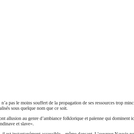
a pas le moins souffert de la propagation de ses ressources trop minces
éalisés sous quelque nom que ce soit.
nt allusion au genre d’ambiance folklorique et païenne qui dominent ici
ndinave et slave».
 est instantanément accessible – même dansant. L’ouvreur Navvie nous 