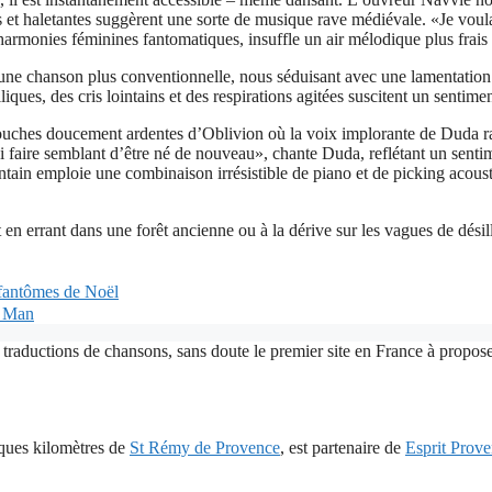
 et haletantes suggèrent une sorte de musique rave médiévale. «Je voulais
rmonies féminines fantomatiques, insuffle un air mélodique plus frais 
ne chanson plus conventionnelle, nous séduisant avec une lamentation 
liques, des cris lointains et des respirations agitées suscitent un sentime
 les souches doucement ardentes d’Oblivion où la voix implorante de Du
 faire semblant d’être né de nouveau», chante Duda, reflétant un senti
in emploie une combinaison irrésistible de piano et de picking acoustiq
errant dans une forêt ancienne ou à la dérive sur les vagues de désillu
 fantômes de Noël
r Man
 traductions de chansons, sans doute le premier site en France à proposer
lques kilomètres de
St Rémy de Provence
, est partenaire de
Esprit Prov