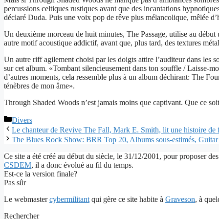
percussions celtiques rustiques avant que des incantations hypnotiques
déclaré Duda. Puis une voix pop de rêve plus mélancolique, mêlée d’ha
Un deuxième morceau de huit minutes, The Passage, utilise au début u
autre motif acoustique addictif, avant que, plus tard, des textures métal
Un autre riff agilement choisi par les doigts attire l’auditeur dans
sur cet album. «Tombant silencieusement dans ton souffle / Laisse-moi
d’autres moments, cela ressemble plus à un album déchirant: The Founta
ténèbres de mon âme».
Through Shaded Woods n’est jamais moins que captivant. Que ce soit en 
Catégories
Divers
Le chanteur de Revive The Fall, Mark E. Smith, lit une histoire de
The Blues Rock Show: BRR Top 20, Albums sous-estimés, Guita
Ce site a été créé au début du siècle, le 31/12/2001, pour proposer des
CSDEM
, il a donc évolué au fil du temps.
Est-ce la version finale?
Pas sûr
Le webmaster
cybermilitant
qui gère ce site habite à
Graveson
, à que
Rechercher