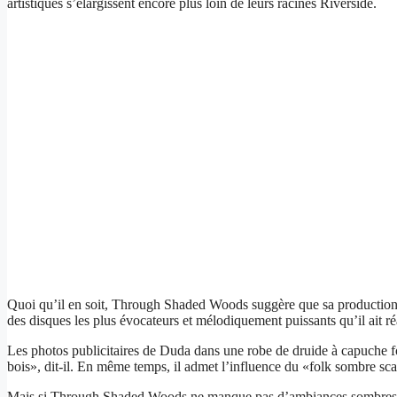
artistiques s’élargissent encore plus loin de leurs racines Riverside.
Quoi qu’il en soit, Through Shaded Woods suggère que sa production n’
des disques les plus évocateurs et mélodiquement puissants qu’il ait r
Les photos publicitaires de Duda dans une robe de druide à capuche fo
bois», dit-il. En même temps, il admet l’influence du «folk sombre sca
Mais si Through Shaded Woods ne manque pas d’ambiances sombres, il