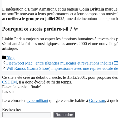
L’intégration d’Emily Armstrong et du batteur
Colin Brittain
marque u
un souffle nouveau à leurs performances et à leur composition music
accueillera le groupe en juillet 2025
, une date incontournable pour le
Pourquoi ce succès perdure-t-il ? ✨
Linkin Park a toujours su capter les émotions humaines à travers des 
séduisant à la fois les nostalgiques des années 2000 et une nouvelle gé
artistique.
Catégories
Blog
Fleetwood Mac : entre légendes musicales et révélations inédites 
Will Ramos (Lorna Shore) impressionne avec une reprise vocale 
Ce site a été créé au début du siècle, le 31/12/2001, pour proposer des
CSDEM
, il a donc évolué au fil du temps.
Est-ce la version finale?
Pas sûr
Le webmaster
cybermilitant
qui gère ce site habite à
Graveson
, à que
Rechercher
Rechercher