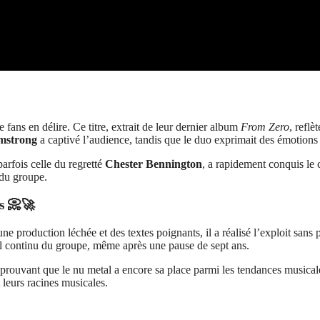
e fans en délire. Ce titre, extrait de leur dernier album
From Zero
, reflè
mstrong
a captivé l’audience, tandis que le duo exprimait des émotions 
arfois celle du regretté
Chester Bennington
, a rapidement conquis le 
 du groupe.
s 📀🚀
e production léchée et des textes poignants, il a réalisé l’exploit san
el continu du groupe, même après une pause de sept ans.
 prouvant que le nu metal a encore sa place parmi les tendances musicale
leurs racines musicales.