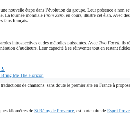
ne nouvelle étape dans l’évolution du groupe. Leur présence a non se
ale. La tournée mondiale
From Zero
, en cours, illustre cet élan. Avec d
s fans français.
paroles introspectives et des mélodies puissantes. Avec
Two Faced
, ils 
nération d’auditeurs. Leur capacité à se réinventer tout en restant fidèle
🎸
de Bring Me The Horizon
 traductions de chansons, sans doute le premier site en France à proposer
lques kilomètres de
St Rémy de Provence
, est partenaire de
Esprit Prov