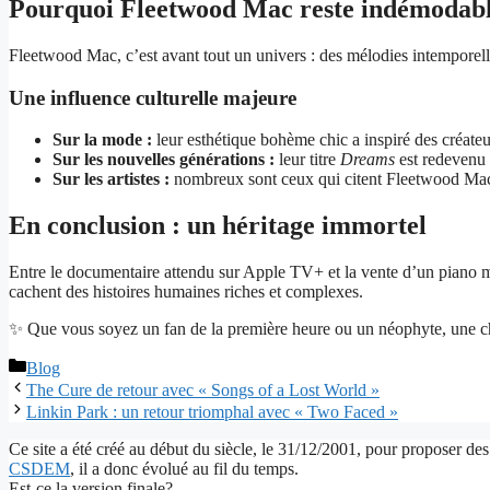
Pourquoi Fleetwood Mac reste indémodab
Fleetwood Mac, c’est avant tout un univers : des mélodies intempor
Une influence culturelle majeure
Sur la mode :
leur esthétique bohème chic a inspiré des créat
Sur les nouvelles générations :
leur titre
Dreams
est redevenu 
Sur les artistes :
nombreux sont ceux qui citent Fleetwood Mac
En conclusion : un héritage immortel
Entre le documentaire attendu sur Apple TV+ et la vente d’un piano m
cachent des histoires humaines riches et complexes.
✨ Que vous soyez un fan de la première heure ou un néophyte, une ch
Catégories
Blog
The Cure de retour avec « Songs of a Lost World »
Linkin Park : un retour triomphal avec « Two Faced »
Ce site a été créé au début du siècle, le 31/12/2001, pour proposer des
CSDEM
, il a donc évolué au fil du temps.
Est-ce la version finale?