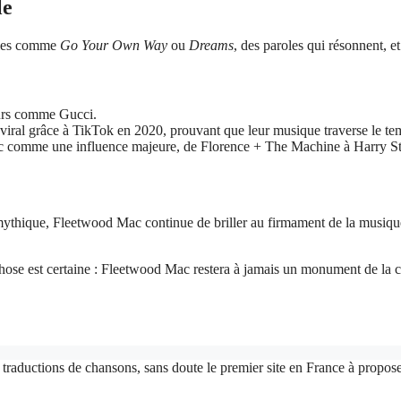
le
elles comme
Go Your Own Way
ou
Dreams
, des paroles qui résonnent, e
eurs comme Gucci.
viral grâce à TikTok en 2020, prouvant que leur musique traverse le tem
 comme une influence majeure, de Florence + The Machine à Harry St
ythique, Fleetwood Mac continue de briller au firmament de la musique m
ose est certaine : Fleetwood Mac restera à jamais un monument de la c
 traductions de chansons, sans doute le premier site en France à proposer