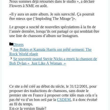
Nous sommes déjà retournés dans le studio », a déclaré
Flowers à NME en août.
«Il y aura un autre album. Je suis surexcité. Ça pourrait
être mieux que [‘Imploding The Mirage’]».
Le groupe a suscité de nouvelles spéculations à la fin de
l’année dernière, lorsqu’ils ont partagé ce qui semblait être
une liste de chansons d’album sur Instagram.
Catégories
Divers
Joe Biden et Kamala Harris ont prêté serment: The
Rock World réagit
Se souvenir quand Stevie Nicks a repris la chanson de
Bob Dylan « Just Like A Woman »
Ce site a été créé au début du siècle, le 31/12/2001, pour
proposer des traductions de chansons, sans doute le
premier site en France à proposer cette idée mais cela n’a
pas été vu d’un bon oeil par la
CSDEM
, il a donc évolué
au fil du temps.
Est-ce la version finale?