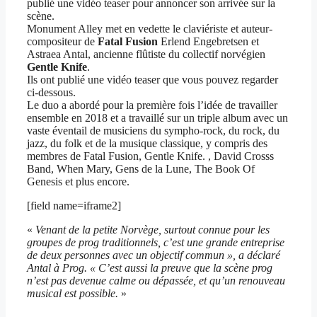
publié une vidéo teaser pour annoncer son arrivée sur la
scène.
Monument Alley met en vedette le claviériste et auteur-
compositeur de
Fatal Fusion
Erlend Engebretsen et
Astraea Antal, ancienne flûtiste du collectif norvégien
Gentle Knife
.
Ils ont publié une vidéo teaser que vous pouvez regarder
ci-dessous.
Le duo a abordé pour la première fois l’idée de travailler
ensemble en 2018 et a travaillé sur un triple album avec un
vaste éventail de musiciens du sympho-rock, du rock, du
jazz, du folk et de la musique classique, y compris des
membres de Fatal Fusion, Gentle Knife. , David Crosss
Band, When Mary, Gens de la Lune, The Book Of
Genesis et plus encore.
[field name=iframe2]
«
Venant de la petite Norvège, surtout connue pour les
groupes de prog traditionnels, c’est une grande entreprise
de deux personnes avec un objectif commun », a déclaré
Antal à Prog. « C’est aussi la preuve que la scène prog
n’est pas devenue calme ou dépassée, et qu’un renouveau
musical est possible.
»