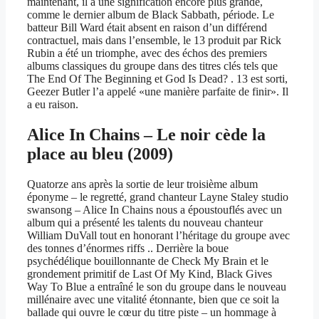
maintenant, il a une signification encore plus grande,
comme le dernier album de Black Sabbath, période. Le
batteur Bill Ward était absent en raison d’un différend
contractuel, mais dans l’ensemble, le 13 produit par Rick
Rubin a été un triomphe, avec des échos des premiers
albums classiques du groupe dans des titres clés tels que
The End Of The Beginning et God Is Dead? . 13 est sorti,
Geezer Butler l’a appelé «une manière parfaite de finir». Il
a eu raison.
Alice In Chains – Le noir cède la
place au bleu (2009)
Quatorze ans après la sortie de leur troisième album
éponyme – le regretté, grand chanteur Layne Staley studio
swansong – Alice In Chains nous a époustouflés avec un
album qui a présenté les talents du nouveau chanteur
William DuVall tout en honorant l’héritage du groupe avec
des tonnes d’énormes riffs .. Derrière la boue
psychédélique bouillonnante de Check My Brain et le
grondement primitif de Last Of My Kind, Black Gives
Way To Blue a entraîné le son du groupe dans le nouveau
millénaire avec une vitalité étonnante, bien que ce soit la
ballade qui ouvre le cœur du titre piste – un hommage à