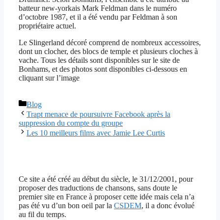
batteur new-yorkais Mark Feldman dans le numéro
d’octobre 1987, et il a été vendu par Feldman à son
propriétaire actuel.
Le Slingerland décoré comprend de nombreux accessoires,
dont un clocher, des blocs de temple et plusieurs cloches à
vache. Tous les détails sont disponibles sur le site de
Bonhams, et des photos sont disponibles ci-dessous en
cliquant sur l’image
Catégories
Blog
Trapt menace de poursuivre Facebook après la
suppression du compte du groupe
Les 10 meilleurs films avec Jamie Lee Curtis
Ce site a été créé au début du siècle, le 31/12/2001, pour
proposer des traductions de chansons, sans doute le
premier site en France à proposer cette idée mais cela n’a
pas été vu d’un bon oeil par la
CSDEM
, il a donc évolué
au fil du temps.