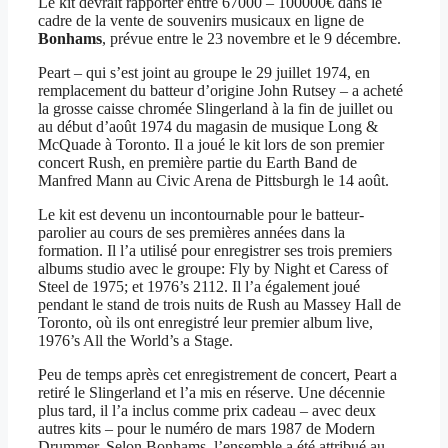
Le kit devrait rapporter entre 67000 – 100000€ dans le
cadre de la vente de souvenirs musicaux en ligne de
Bonhams
, prévue entre le 23 novembre et le 9 décembre.
Peart – qui s’est joint au groupe le 29 juillet 1974, en
remplacement du batteur d’origine John Rutsey – a acheté
la grosse caisse chromée Slingerland à la fin de juillet ou
au début d’août 1974 du magasin de musique Long &
McQuade à Toronto. Il a joué le kit lors de son premier
concert Rush, en première partie du Earth Band de
Manfred Mann au Civic Arena de Pittsburgh le 14 août.
Le kit est devenu un incontournable pour le batteur-
parolier au cours de ses premières années dans la
formation. Il l’a utilisé pour enregistrer ses trois premiers
albums studio avec le groupe: Fly by Night et Caress of
Steel de 1975; et 1976’s 2112. Il l’a également joué
pendant le stand de trois nuits de Rush au Massey Hall de
Toronto, où ils ont enregistré leur premier album live,
1976’s All the World’s a Stage.
Peu de temps après cet enregistrement de concert, Peart a
retiré le Slingerland et l’a mis en réserve. Une décennie
plus tard, il l’a inclus comme prix cadeau – avec deux
autres kits – pour le numéro de mars 1987 de Modern
Drummer. Selon Bonhams, l’ensemble a été attribué au