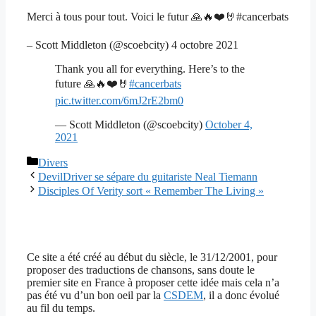
Merci à tous pour tout. Voici le futur 🙏🔥❤️🤘#cancerbats
– Scott Middleton (@scoebcity) 4 octobre 2021
Thank you all for everything. Here’s to the
future 🙏🔥❤️🤘
#cancerbats
pic.twitter.com/6mJ2rE2bm0
— Scott Middleton (@scoebcity)
October 4,
2021
Catégories
Divers
DevilDriver se sépare du guitariste Neal Tiemann
Disciples Of Verity sort « Remember The Living »
Ce site a été créé au début du siècle, le 31/12/2001, pour
proposer des traductions de chansons, sans doute le
premier site en France à proposer cette idée mais cela n’a
pas été vu d’un bon oeil par la
CSDEM
, il a donc évolué
au fil du temps.