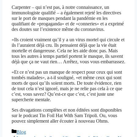
Carpenter – qui n’est pas, à notre connaissance, un
immunologiste qualifié – a également rejeté les directives
sur le port de masques pendant la pandémie en les
qualifiant de «progaganda» et de «conneries» et a exprimé
des doutes sur l’existence même du coronavirus.
«Ils croient vraiment qu’il y a un virus mortel qui circule et
ils l’auraient déjà cru. Ils pensaient déjà que la vie était
mortelle et dangereuse. Cela ne les aide donc pas. Mais
tous les autres à temps partiel portent le masque, ils savent
déjà que ça ne vaut rien… Arrêtez, vous vous embarrassez.
«Et ce n’est pas un manque de respect pour ceux qui sont
tombés malades», a-t-il souligné, «et même ceux qui sont
morts de quoi qu’ils soient morts. De toute évidence, rien
de tout cela n’est ignoré, mais je ne relie pas cela à ce que
c’est, vous savez? Qu’est-ce que c’est, c’est juste une
supercherie mentale.
Ses divagations complètes et non éditées sont disponibles
sur le podcast Tin Foil Hat With Sam Tripoli. Ou, vous
pouvez simplement aller écouter à nouveau Ohms.
Catégories
Blog