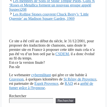
Les membres de Sons of Stone Temple Pilots, Guns N
‘Roses et Metallica forment un nouveau groupe appelé
Suspect208
Les Rolling Stones couvrent Chuck Berry’s ‘Little
Queenie’ au Madison Square Garden, 1969
Ce site a été créé au début du siècle, le 31/12/2001, pour
proposer des traductions de chansons, sans doute le
premier site en France à proposer cette idée mais cela n’a
pas été vu d’un bon oeil par la
CSDEM
, il a donc évolué
au fil du temps.
Est-ce la version finale?
Pas sûr
Le webmaster
cybermilitant
qui gère ce site habite à
Graveson
, à quelques kilomètres de
St Rémy de Provence
,
est partenaire de
Esprit Provence
, de
RAD
et a
arrêté de
fumer grâce à l'hypnose
.
Rechercher
Rechercher