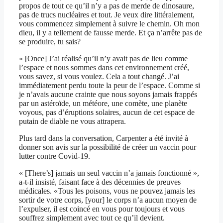
propos de tout ce qu’il n’y a pas de merde de dinosaure,
pas de trucs nucléaires et tout. Je veux dire littéralement,
vous commencez simplement à suivre le chemin. Oh mon
dieu, il y a tellement de fausse merde. Et ça n’arrête pas de
se produire, tu sais?
« [Once] J’ai réalisé qu’il n’y avait pas de lieu comme
l’espace et nous sommes dans cet environnement créé,
vous savez, si vous voulez. Cela a tout changé. J’ai
immédiatement perdu toute la peur de l’espace. Comme si
je n’avais aucune crainte que nous soyons jamais frappés
par un astéroïde, un météore, une comète, une planète
voyous, pas d’éruptions solaires, aucun de cet espace de
putain de diable ne vous attrapera.
Plus tard dans la conversation, Carpenter a été invité à
donner son avis sur la possibilité de créer un vaccin pour
lutter contre Covid-19.
« [There’s] jamais un seul vaccin n’a jamais fonctionné »,
a-t-il insisté, faisant face à des décennies de preuves
médicales. «Tous les poisons, vous ne pouvez jamais les
sortir de votre corps, [your] le corps n’a aucun moyen de
l’expulser, il est coincé en vous pour toujours et vous
souffrez simplement avec tout ce qu’il devient.