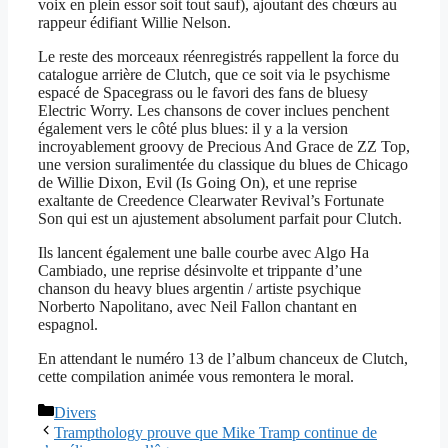
voix en plein essor soit tout sauf), ajoutant des chœurs au
rappeur édifiant Willie Nelson.
Le reste des morceaux réenregistrés rappellent la force du
catalogue arrière de Clutch, que ce soit via le psychisme
espacé de Spacegrass ou le favori des fans de bluesy
Electric Worry. Les chansons de cover inclues penchent
également vers le côté plus blues: il y a la version
incroyablement groovy de Precious And Grace de ZZ Top,
une version suralimentée du classique du blues de Chicago
de Willie Dixon, Evil (Is Going On), et une reprise
exaltante de Creedence Clearwater Revival’s Fortunate
Son qui est un ajustement absolument parfait pour Clutch.
Ils lancent également une balle courbe avec Algo Ha
Cambiado, une reprise désinvolte et trippante d’une
chanson du heavy blues argentin / artiste psychique
Norberto Napolitano, avec Neil Fallon chantant en
espagnol.
En attendant le numéro 13 de l’album chanceux de Clutch,
cette compilation animée vous remontera le moral.
Catégories
Divers
Trampthology prouve que Mike Tramp continue de