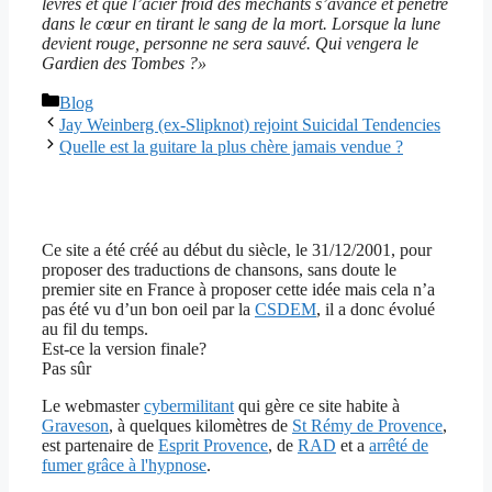
lèvres et que l’acier froid des méchants s’avance et pénètre
dans le cœur en tirant le sang de la mort. Lorsque la lune
devient rouge, personne ne sera sauvé. Qui vengera le
Gardien des Tombes ?»
Catégories
Blog
Jay Weinberg (ex-Slipknot) rejoint Suicidal Tendencies
Quelle est la guitare la plus chère jamais vendue ?
Ce site a été créé au début du siècle, le 31/12/2001, pour
proposer des traductions de chansons, sans doute le
premier site en France à proposer cette idée mais cela n’a
pas été vu d’un bon oeil par la
CSDEM
, il a donc évolué
au fil du temps.
Est-ce la version finale?
Pas sûr
Le webmaster
cybermilitant
qui gère ce site habite à
Graveson
, à quelques kilomètres de
St Rémy de Provence
,
est partenaire de
Esprit Provence
, de
RAD
et a
arrêté de
fumer grâce à l'hypnose
.