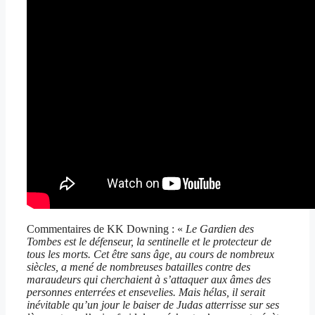
Commentaires de KK Downing : «
Le Gardien des
Tombes est le défenseur, la sentinelle et le protecteur de
tous les morts. Cet être sans âge, au cours de nombreux
siècles, a mené de nombreuses batailles contre des
maraudeurs qui cherchaient à s’attaquer aux âmes des
personnes enterrées et ensevelies. Mais hélas, il serait
inévitable qu’un jour le baiser de Judas atterrisse sur ses