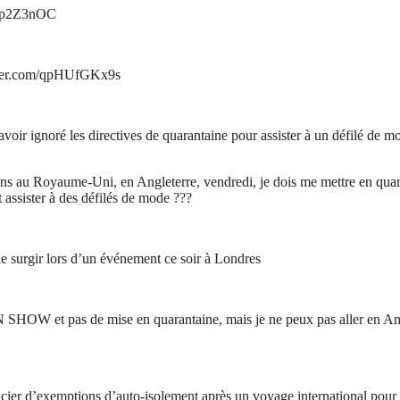
Fk9p2Z3nOC
itter.com/qpHUfGKx9s
voir ignoré les directives de quarantaine pour assister à un défilé de 
viens au Royaume-Uni, en Angleterre, vendredi, je dois me mettre en qu
 assister à des défilés de mode ???
de surgir lors d’un événement ce soir à Londres
OW et pas de mise en quarantaine, mais je ne peux pas aller en Améri
cier d’exemptions d’auto-isolement après un voyage international pour l