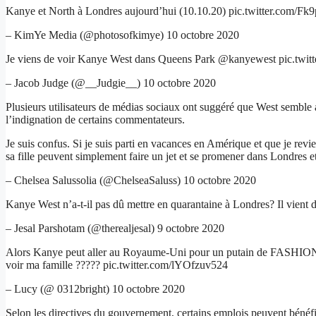
Kanye et North à Londres aujourd’hui (10.10.20) pic.twitter.com/
– KimYe Media (@photosofkimye) 10 octobre 2020
Je viens de voir Kanye West dans Queens Park @kanyewest pic.tw
– Jacob Judge (@__Judgie__) 10 octobre 2020
Plusieurs utilisateurs de médias sociaux ont suggéré que West semble a
l’indignation de certains commentateurs.
Je suis confus. Si je suis parti en vacances en Amérique et que je re
sa fille peuvent simplement faire un jet et se promener dans Londres et
– Chelsea Salussolia (@ChelseaSaluss) 10 octobre 2020
Kanye West n’a-t-il pas dû mettre en quarantaine à Londres? Il vient 
– Jesal Parshotam (@therealjesal) 9 octobre 2020
Alors Kanye peut aller au Royaume-Uni pour un putain de FASHION SH
voir ma famille ????? pic.twitter.com/lYOfzuv524
– Lucy (@ 0312bright) 10 octobre 2020
Selon les directives du gouvernement, certains emplois peuvent bénéfi