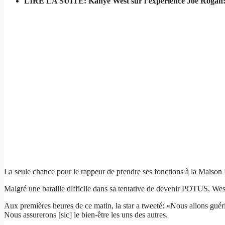
LIRE LA SUITE: Kanye West sur l’expérience Joe Rogan: les
La seule chance pour le rappeur de prendre ses fonctions à la Maison B
Malgré une bataille difficile dans sa tentative de devenir POTUS, Wes
Aux premières heures de ce matin, la star a tweeté: «Nous allons guérir
Nous assurerons [sic] le bien-être les uns des autres.