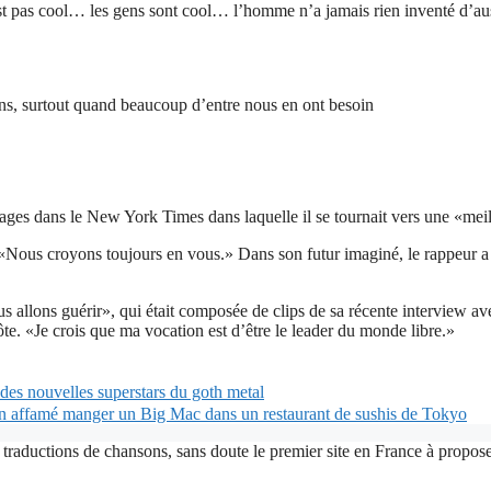
est pas cool… les gens sont cool… l’homme n’a jamais rien inventé d’aus
s, surtout quand beaucoup d’entre nous en ont besoin
ages dans le New York Times dans laquelle il se tournait vers une «me
erte. «Nous croyons toujours en vous.» Dans son futur imaginé, le rappeu
 allons guérir», qui était composée de clips de sa récente interview a
hôte. «Je crois que ma vocation est d’être le leader du monde libre.»
es nouvelles superstars du goth metal
 affamé manger un Big Mac dans un restaurant de sushis de Tokyo
 traductions de chansons, sans doute le premier site en France à proposer