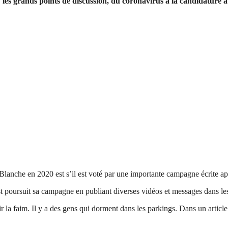
 grands points de discussion, du coronavirus à la candidature à 
lanche en 2020 est s’il est voté par une importante campagne écrite après
t poursuit sa campagne en publiant diverses vidéos et messages dans les
 la faim. Il y a des gens qui dorment dans les parkings. Dans un article