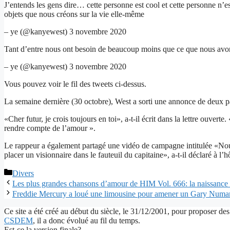
J’entends les gens dire… cette personne est cool et cette personne n’
objets que nous créons sur la vie elle-même
– ye (@kanyewest) 3 novembre 2020
Tant d’entre nous ont besoin de beaucoup moins que ce que nous avon
– ye (@kanyewest) 3 novembre 2020
Vous pouvez voir le fil des tweets ci-dessus.
La semaine dernière (30 octobre), West a sorti une annonce de deux p
«Cher futur, je crois toujours en toi», a-t-il écrit dans la lettre ouv
rendre compte de l’amour ».
Le rappeur a également partagé une vidéo de campagne intitulée «Nous
placer un visionnaire dans le fauteuil du capitaine», a-t-il déclaré à l’
Catégories
Divers
Les plus grandes chansons d’amour de HIM Vol. 666: la naissance d
Freddie Mercury a loué une limousine pour amener un Gary Numan
Ce site a été créé au début du siècle, le 31/12/2001, pour proposer des
CSDEM
, il a donc évolué au fil du temps.
Est-ce la version finale?