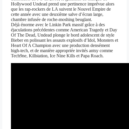
Hollywood Undead prend une pertinence imprévue alors
que les rap-rockers de LA suivent le Nouvel Empire de
cette année avec une deuxième salve d’écran large,
chambre infusée de roche-moshing beuglant.
Déjà énorme avec le Linkin Park massif grâce à des
éjaculations précédentes comme American Tragedy et Day
Of The Dead, Undead plonge le bord adolescent de style
Bieber en polissant les assauts explosifs d’Idol, Monsters et
Heart Of A Champion avec une production densément
high-tech, et de manière appropriée invités antsy comme
Tech9ne, Killstation, Ice Nine Kills et Papa Roach.