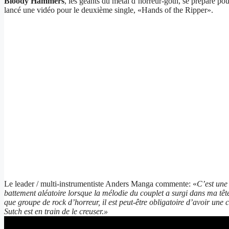
Bloody Hammers
, les géants du metal d’horreur-goth, se prépare po
lancé une vidéo pour le deuxième single, «Hands of the Ripper».
Le leader / multi-instrumentiste Anders Manga commente: «
C’est une 
battement aléatoire lorsque la mélodie du couplet a surgi dans ma tête
que groupe de rock d’horreur, il est peut-être obligatoire d’avoir un
Sutch est en train de le creuser.»