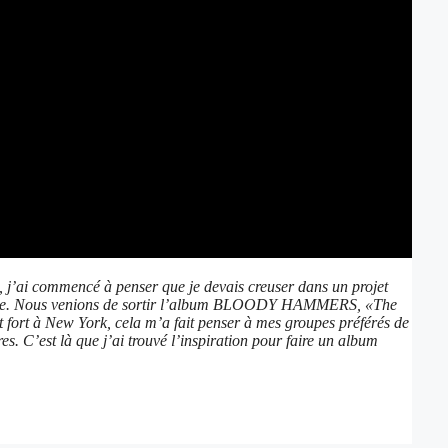
, j’ai commencé à penser que je devais creuser dans un projet
créative. Nous venions de sortir l’album BLOODY HAMMERS, «The
fort à New York, cela m’a fait penser à mes groupes préférés de
. C’est là que j’ai trouvé l’inspiration pour faire un album