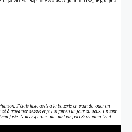
le 15 janvier via Napalm Records. Aujourd’hui (3e), le groupe a
nson. J’étais juste assis à la batterie en train de jouer un
 à travailler dessus et je l’ai fait en un jour ou deux. En tant
rrivent juste. Nous espérons que quelque part Screaming Lord