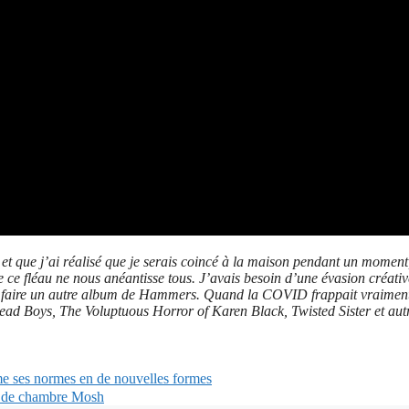
t que j’ai réalisé que je serais coincé à la maison pendant un moment
 que ce fléau ne nous anéantisse tous. J’avais besoin d’une évasion 
à faire un autre album de Hammers. Quand la COVID frappait vraiment 
d Boys, The Voluptuous Horror of Karen Black, Twisted Sister et autres
rme ses normes en de nouvelles formes
e de chambre Mosh