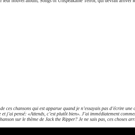
ur leur nouvel album, Songs of Unspeakable Terror, qui devrait arriver 
de ces chansons qui est apparue quand je n’essayais pas d’écrire une cha
 et j’ai pensé: «Attends, c’est plutôt bien». J’ai immédiatement commencé
e chanson sur le thème de Jack the Ripper? Je ne sais pas, ces choses a