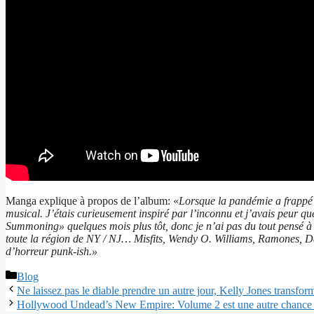
Manga explique à propos de l’album: «
Lorsque la pandémie a frappé e
musical. J’étais curieusement inspiré par l’inconnu et j’avais peur
Summoning» quelques mois plus tôt, donc je n’ai pas du tout pensé 
toute la région de NY / NJ… Misfits, Wendy O. Williams, Ramones, Dea
d’horreur punk-ish.»
Catégories
Blog
Ne laissez pas le diable prendre un autre jour, Kelly Jones transfo
Hollywood Undead’s New Empire: Volume 2 est une autre chanc