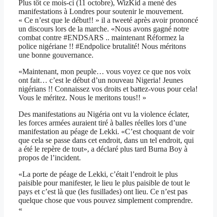
Plus tôt ce mois-ci (11 octobre), WizKid a mené des
manifestations à Londres pour soutenir le mouvement.
« Ce n’est que le début!! » il a tweeté après avoir prononcé
un discours lors de la marche. «Nous avons gagné notre
combat contre #ENDSARS .. maintenant Réformez la
police nigériane !! #Endpolice brutalité! Nous méritons
une bonne gouvernance.
«Maintenant, mon peuple… vous voyez ce que nos voix
ont fait… c’est le début d’un nouveau Nigeria! Jeunes
nigérians !! Connaissez vos droits et battez-vous pour cela!
Vous le méritez. Nous le meritons tous!! »
Des manifestations au Nigéria ont vu la violence éclater,
les forces armées auraient tiré à balles réelles lors d’une
manifestation au péage de Lekki. «C’est choquant de voir
que cela se passe dans cet endroit, dans un tel endroit, qui
a été le repère de tout», a déclaré plus tard Burna Boy à
propos de l’incident.
«La porte de péage de Lekki, c’était l’endroit le plus
paisible pour manifester, le lieu le plus paisible de tout le
pays et c’est là que (les fusillades) ont lieu. Ce n’est pas
quelque chose que vous pouvez simplement comprendre.
«