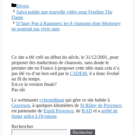
Catégories
Divers
Salva publie une nouvelle vidéo pour Feeding The
Flame
D’Iggy Pop à Ramones: les 8 chansons dont Morrissey
ne pourrait pas vivre sans
Ce site a été créé au début du siècle, le 31/12/2001, pour
proposer des traductions de chansons, sans doute le
premier site en France à proposer cette idée mais cela n’a
pas été vu d’un bon oeil par la
CSDEM
, il a donc évolué
au fil du temps.
Est-ce la version finale?
Pas sûr
Le webmaster
cybermilitant
qui gère ce site habite à
Graveson
, à quelques kilomètres de
St Rémy de Provence
,
est partenaire de
Esprit Provence
, de
RAD
et a
arrêté de
fumer grâce à l'hypnose
.
Rechercher
Rechercher