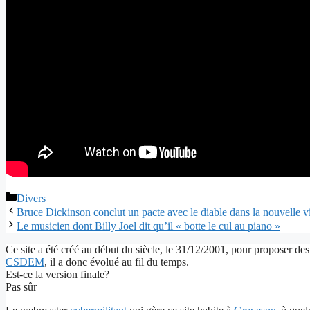
Catégories
Divers
Bruce Dickinson conclut un pacte avec le diable dans la nouvelle
Le musicien dont Billy Joel dit qu’il « botte le cul au piano »
Ce site a été créé au début du siècle, le 31/12/2001, pour proposer des
CSDEM
, il a donc évolué au fil du temps.
Est-ce la version finale?
Pas sûr