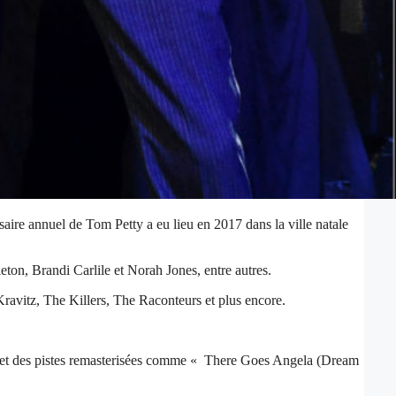
aire annuel de Tom Petty a eu lieu en 2017 dans la ville natale
ton, Brandi Carlile et Norah Jones, entre autres.
ravitz, The Killers, The Raconteurs et plus encore.
os et des pistes remasterisées comme « There Goes Angela (Dream