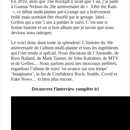
En 2010, alors que The Rockpit n’avait que 1 an, j’ai parlé
à Gunnar Nelson du 20e anniversaire de « After the Rain
», ce début multi-platine pré-Grunge qui a brièvement
brillé mais semblait être étouffé par le groupe. label –
Geffen qui a mis 5 ans à publier le suivi. C’est une si
bonne histoire et un si bon album que je savais que nous
devions nous rattraper.
Le voici donc dans toute sa splendeur: L’histoire du 30e
anniversaire de l’album multi-platine et tous les ingrédients
qui l’ont rendu si spécial. Nous discutons de l’Australie, de
Russ Ballard, de Mark Tanner, de John Kalodner, de MTV
et de Geffen… Nous parlons aussi des morceaux préférés,
regardons l’album de suivi ‘en avance sur son temps’
‘Imaginator’, la fin de Confidence Rock, Seattle, Covid et
Fake News… et bien plus encore.
Découvrez l’interview complète ici