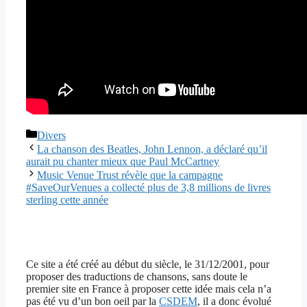
Catégories
Divers
La chanson des Beatles, John Lennon, a déclaré qu’il
aurait pu chanter mieux que Paul McCartney
Music Venue Trust révèle que la campagne
#SaveOurVenues a collecté plus de 3,8 millions de livres
sterling cette année
Ce site a été créé au début du siècle, le 31/12/2001, pour
proposer des traductions de chansons, sans doute le
premier site en France à proposer cette idée mais cela n’a
pas été vu d’un bon oeil par la
CSDEM
, il a donc évolué