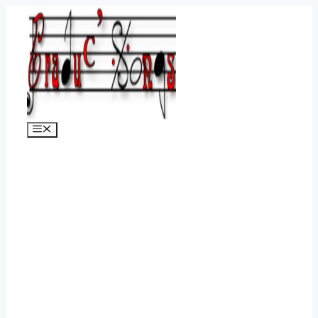
Aller
au
contenu
Menu