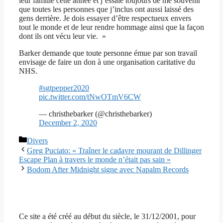
leur famille cette année et j’essaie toujours de me souvenir
que toutes les personnes que j’inclus ont aussi laissé des
gens derrière. Je dois essayer d’être respectueux envers
tout le monde et de leur rendre hommage ainsi que la façon
dont ils ont vécu leur vie. »
Barker demande que toute personne émue par son travail
envisage de faire un don à une organisation caritative du
NHS.
#sgtpepper2020
pic.twitter.com/tNwOTmV6CW
— christhebarker (@christhebarker)
December 2, 2020
Catégories
Divers
Greg Puciato: « Traîner le cadavre mourant de Dillinger
Escape Plan à travers le monde n’était pas sain »
Bodom After Midnight signe avec Napalm Records
Ce site a été créé au début du siècle, le 31/12/2001, pour