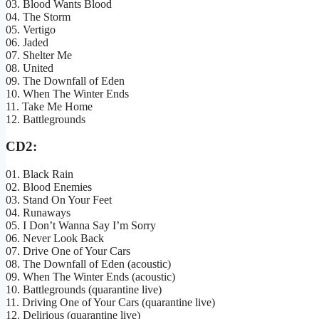
03. Blood Wants Blood
04. The Storm
05. Vertigo
06. Jaded
07. Shelter Me
08. United
09. The Downfall of Eden
10. When The Winter Ends
11. Take Me Home
12. Battlegrounds
CD2:
01. Black Rain
02. Blood Enemies
03. Stand On Your Feet
04. Runaways
05. I Don’t Wanna Say I’m Sorry
06. Never Look Back
07. Drive One of Your Cars
08. The Downfall of Eden (acoustic)
09. When The Winter Ends (acoustic)
10. Battlegrounds (quarantine live)
11. Driving One of Your Cars (quarantine live)
12. Delirious (quarantine live)