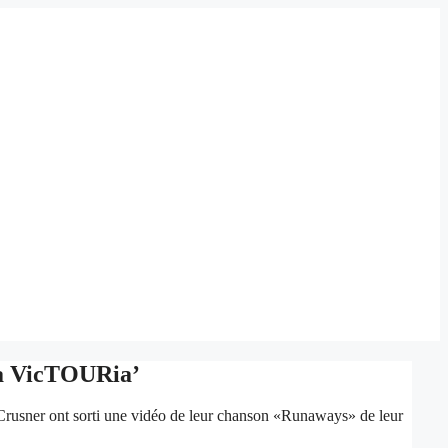
La VicTOURia’
 Crusner ont sorti une vidéo de leur chanson «Runaways» de leur