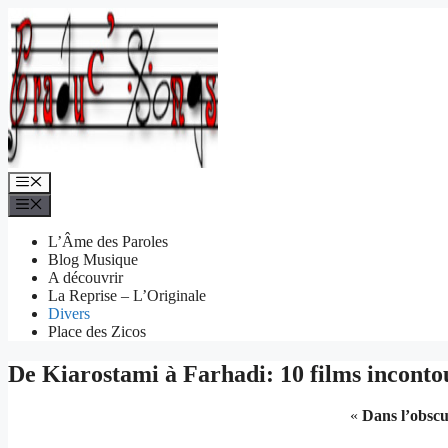
Aller
au
contenu
Menu
Menu
L’Âme des Paroles
Blog Musique
A découvrir
La Reprise – L’Originale
Divers
Place des Zicos
De Kiarostami à Farhadi: 10 films inconto
«
Dans l’obscuri