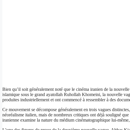
Bien qu’il soit généralement noté que le cinéma iranien de la nouvel
islamique sous le grand ayatollah Ruhollah Khomeini, la nouvelle vagu
produites industriellement et ont commencé à ressembler à des documen
Ce mouvement se décompose généralement en trois vagues distinctes, 
néoréalisme italien, mais de nombreux critiques ont déjà souligné que 
iranienne examine la nature du médium cinématographique lui-même, bro
L’une des figures de proue de la deuxième nouvelle vague, Abbas Kiaro