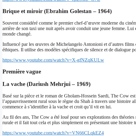
Brique et miroir (Ebrahim Golestan – 1964)
Souvent considéré comme le premier chef-d’œuvre moderne du cinéma ir
arrière de son taxi une nuit après avoir conduit une jeune femme. Lui e
monde changé.
Influencé par les œuvres de Michelangelo Antonioni et d’autres films 
éthiques. Il utilise des modèles spécifiques de silence et de dialogue
https://www.youtube.com/watch?v=X-gfNZqKULw
Première vague
La vache (Dariush Mehrjui – 1969)
Basé sur la pièce et le roman de Gholam-Hossein Saedi, The Cow est 
l’appauvrissement rural sous le règne du Shah à travers une histoire a
commence à s’identifier à la vache et croit qu’il vit en lui.
Au fil des ans, The Cow a été loué pour ses explorations des théories ma
rurale et il fait tout cela et plus simplement en présentant une histo
https://www.youtube.com/watch?v=VN66CLqkEZ4