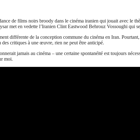
ce de films noirs broody dans le cinéma iranien qui jouait avec le thèm
 Qeysar met en vedette l’Iranien Clint Eastwood Behrouz Vossoughi qui s
ent différente de la conception commune du cinéma en Iran. Pourtant, qu
u des critiques à une œuvre, rien ne peut être anticipé.
nnerait jamais au cinéma – une certaine spontanéité est toujours nécess
ur moi.