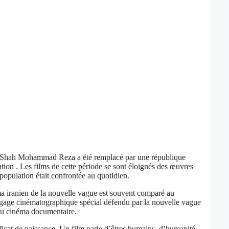
sque Shah Mohammad Reza a été remplacé par une république
ion . Les films de cette période se sont éloignés des œuvres
population était confrontée au quotidien.
a iranien de la nouvelle vague est souvent comparé au
langage cinématographique spécial défendu par la nouvelle vague
 du cinéma documentaire.
ficat de naissance. Un film parle d’êtres humains, d’humanité.