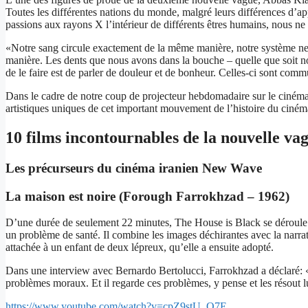
Toutes les différentes nations du monde, malgré leurs différences d’ap
passions aux rayons X l’intérieur de différents êtres humains, nous ne p
«Notre sang circule exactement de la même manière, notre système ne
manière. Les dents que nous avons dans la bouche – quelle que soit no
de le faire est de parler de douleur et de bonheur. Celles-ci sont comm
Dans le cadre de notre coup de projecteur hebdomadaire sur le cinéma
artistiques uniques de cet important mouvement de l’histoire du ciném
10 films incontournables de la nouvelle va
Les précurseurs du cinéma iranien New Wave
La maison est noire (Forough Farrokhzad – 1962)
D’une durée de seulement 22 minutes, The House is Black se déroule dan
un problème de santé. Il combine les images déchirantes avec la narra
attachée à un enfant de deux lépreux, qu’elle a ensuite adopté.
Dans une interview avec Bernardo Bertolucci, Farrokhzad a déclaré: «Un
problèmes moraux. Et il regarde ces problèmes, y pense et les résout
https://www.youtube.com/watch?v=cpZ9stU_O7E