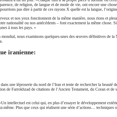
parence, de religion, de langue et de mode de vie, ont encore une chose 
ourrions pas dire à partir de ces rayons X quelle est la langue, l’origin
rveux et nos yeux fonctionnent de la même manière, nous rions et pleu
tre nationalité ou nos antécédents – font exactement la même chose. Si 
unes à tous les pays. »
 mondial, nous examinons quelques-unes des œuvres définitives de la N
a.
gue iranienne:
s une léproserie du nord de l’Iran et tente de rechercher la beauté de 
tion de Farrokhzad de citations de l’Ancien Testament, du Coran et de sa
 intellectuel est celui qui, en plus d’essayer le développement extérieu
 lui-même. Plus que ceux qui réalisent une série d’actions… techniques