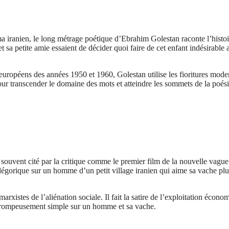
anien, le long métrage poétique d’Ebrahim Golestan raconte l’histoire
t sa petite amie essaient de décider quoi faire de cet enfant indésirable 
européens des années 1950 et 1960, Golestan utilise les fioritures mod
 pour transcender le domaine des mots et atteindre les sommets de la poé
souvent cité par la critique comme le premier film de la nouvelle vag
llégorique sur un homme d’un petit village iranien qui aime sa vache pl
rxistes de l’aliénation sociale. Il fait la satire de l’exploitation économ
ire trompeusement simple sur un homme et sa vache.