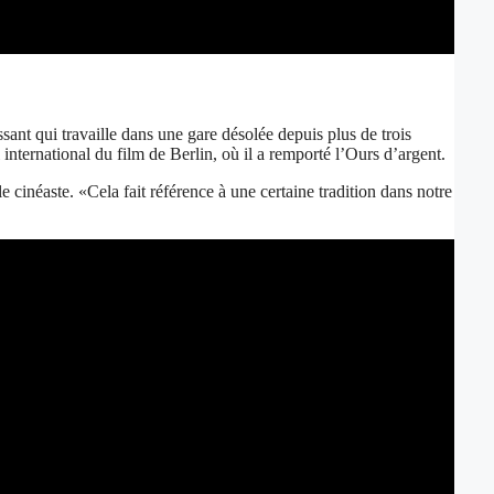
sant qui travaille dans une gare désolée depuis plus de trois
 international du film de Berlin, où il a remporté l’Ours d’argent.
e cinéaste. «Cela fait référence à une certaine tradition dans notre