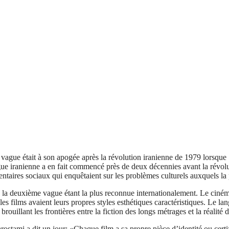
le vague était à son apogée après la révolution iranienne de 1979 lor
e iranienne a en fait commencé près de deux décennies avant la révolut
taires sociaux qui enquêtaient sur les problèmes culturels auxquels la 
la deuxième vague étant la plus reconnue internationalement. Le ciném
les films avaient leurs propres styles esthétiques caractéristiques. Le 
uillant les frontières entre la fiction des longs métrages et la réalité
stami a dit un jour: «Chaque film a sa propre pièce d’identité ou certi