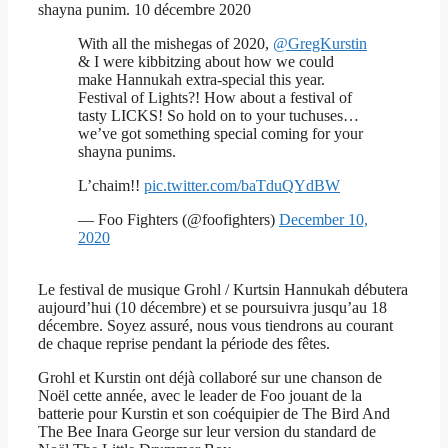
shayna punim. 10 décembre 2020
With all the mishegas of 2020,
@GregKurstin
& I were kibbitzing about how we could
make Hannukah extra-special this year.
Festival of Lights?! How about a festival of
tasty LICKS! So hold on to your tuchuses…
we’ve got something special coming for your
shayna punims.
L’chaim!!
pic.twitter.com/baTduQYdBW
— Foo Fighters (@foofighters)
December 10,
2020
Le festival de musique Grohl / Kurtsin Hannukah débutera
aujourd’hui (10 décembre) et se poursuivra jusqu’au 18
décembre. Soyez assuré, nous vous tiendrons au courant
de chaque reprise pendant la période des fêtes.
Grohl et Kurstin ont déjà collaboré sur une chanson de
Noël cette année, avec le leader de Foo jouant de la
batterie pour Kurstin et son coéquipier de The Bird And
The Bee Inara George sur leur version du standard de