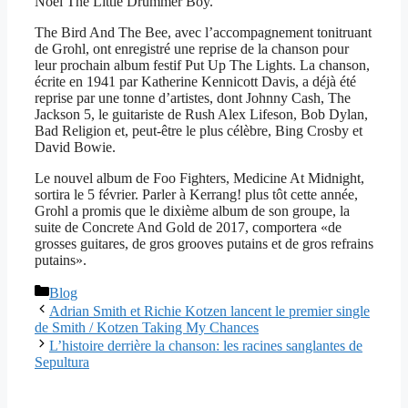
Noël The Little Drummer Boy.
The Bird And The Bee, avec l’accompagnement tonitruant
de Grohl, ont enregistré une reprise de la chanson pour
leur prochain album festif Put Up The Lights. La chanson,
écrite en 1941 par Katherine Kennicott Davis, a déjà été
reprise par une tonne d’artistes, dont Johnny Cash, The
Jackson 5, le guitariste de Rush Alex Lifeson, Bob Dylan,
Bad Religion et, peut-être le plus célèbre, Bing Crosby et
David Bowie.
Le nouvel album de Foo Fighters, Medicine At Midnight,
sortira le 5 février. Parler à Kerrang! plus tôt cette année,
Grohl a promis que le dixième album de son groupe, la
suite de Concrete And Gold de 2017, comportera «de
grosses guitares, de gros grooves putains et de gros refrains
putains».
Catégories
Blog
Adrian Smith et Richie Kotzen lancent le premier single
de Smith / Kotzen Taking My Chances
L’histoire derrière la chanson: les racines sanglantes de
Sepultura