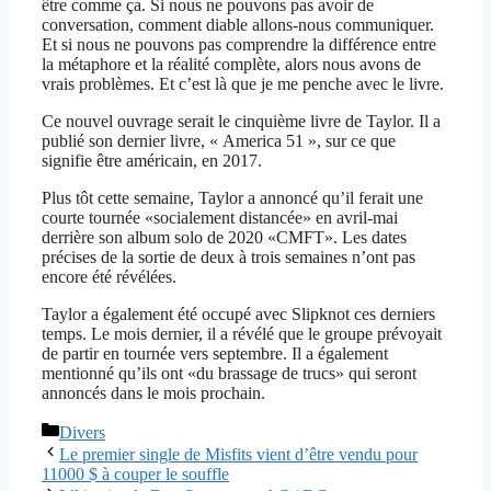
être comme ça. Si nous ne pouvons pas avoir de
conversation, comment diable allons-nous communiquer.
Et si nous ne pouvons pas comprendre la différence entre
la métaphore et la réalité complète, alors nous avons de
vrais problèmes. Et c’est là que je me penche avec le livre.
Ce nouvel ouvrage serait le cinquième livre de Taylor. Il a
publié son dernier livre, « America 51 », sur ce que
signifie être américain, en 2017.
Plus tôt cette semaine, Taylor a annoncé qu’il ferait une
courte tournée «socialement distancée» en avril-mai
derrière son album solo de 2020 «CMFT». Les dates
précises de la sortie de deux à trois semaines n’ont pas
encore été révélées.
Taylor a également été occupé avec Slipknot ces derniers
temps. Le mois dernier, il a révélé que le groupe prévoyait
de partir en tournée vers septembre. Il a également
mentionné qu’ils ont «du brassage de trucs» qui seront
annoncés dans le mois prochain.
Catégories
Divers
Le premier single de Misfits vient d’être vendu pour
11000 $ à couper le souffle