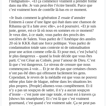
l’indignation». «Et ça commence vraiment à prendre forme
dans ma tête. Je vais peut-être l’écrire bientôt. Parce que
c’est vraiment hors de contrôle là-bas en ce moment.
«Je lisais comment la génération Z essaie d’annuler
Eminem à cause d’une ligne qui était dans une chanson de
Rihanna qu’il a faite avec elle», a-t-il poursuivi. «Et je suis
juste, genre, est-ce là où nous en sommes en ce moment?
Je veux dire, à ce stade, vous parlez des procès des
sorcières de Salem. Vous parlez de l’Amérique des années
20 où le KKK était une force politique. Vous parlez de
condamnation totale sans contexte ni de rationalisation
pour une action comme celle-là. Et pour moi, c’est [what’s]
le plus dangereux – quand la foule décide que vous êtes
parti. C’est César au Colisée, pour l’amour de Dieu. C’est
là que c’est dangereux. Le niveau de censure que nous
commençons à voir… Et je ne dis pas que certaines choses
n’ont pas été dites qui offensent facilement les gens.
Cependant, le revers de la médaille est que vous ne pouvez
même plus faire de blague, même dans les situations les
plus propres. [People] allumez-vous complètement. Et il
n’y a pas un soupçon de satire, il n’y a aucun soupçon
d’ironie – c’est juste une rage totale, et tout est à travers ça
[shows his smartphone]. Et c’est là que c’est vraiment
gourmand, c’est quand c’est vraiment sale. Ça ne peut pas