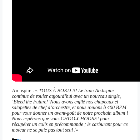
Archspire : «
TOUS À BORD !!! Le train Archspire
continue de rouler aujourd’hui avec un nouveau single,
‘Bleed the Future!’ Nous avons enfilé nos chapeaux et
salopettes de chef d’orchestre, et nous roulons à 400 BPM
pour vous donner un avant-goût de notre prochain album !
Nous espérons que vous CHOO-CHOOSE! pour
récupérer un colis en précommande ; le carburant pour ce
moteur ne se paie pas tout seul !
»