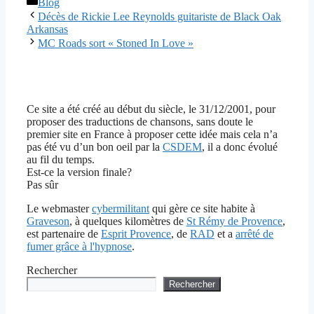
Catégories
Blog
Décès de Rickie Lee Reynolds guitariste de Black Oak
Arkansas
MC Roads sort « Stoned In Love »
Ce site a été créé au début du siècle, le 31/12/2001, pour
proposer des traductions de chansons, sans doute le
premier site en France à proposer cette idée mais cela n’a
pas été vu d’un bon oeil par la
CSDEM
, il a donc évolué
au fil du temps.
Est-ce la version finale?
Pas sûr
Le webmaster
cybermilitant
qui gère ce site habite à
Graveson
, à quelques kilomètres de
St Rémy de Provence
,
est partenaire de
Esprit Provence
, de
RAD
et a
arrêté de
fumer grâce à l'hypnose
.
Rechercher
Rechercher