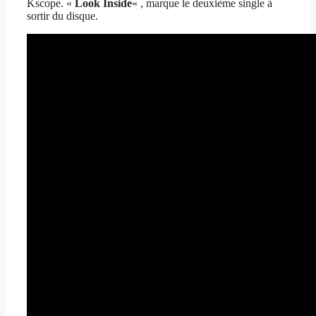
Kscope. «
Look Inside
« , marque le deuxième single à
sortir du disque.