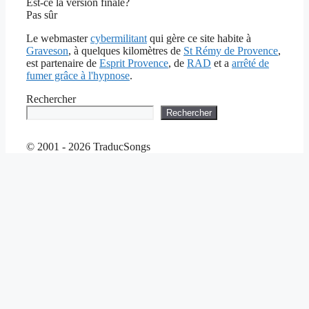
Est-ce la version finale?
Pas sûr
Le webmaster
cybermilitant
qui gère ce site habite à
Graveson
, à quelques kilomètres de
St Rémy de Provence
,
est partenaire de
Esprit Provence
, de
RAD
et a
arrêté de
fumer grâce à l'hypnose
.
Rechercher
Rechercher
© 2001 - 2026 TraducSongs