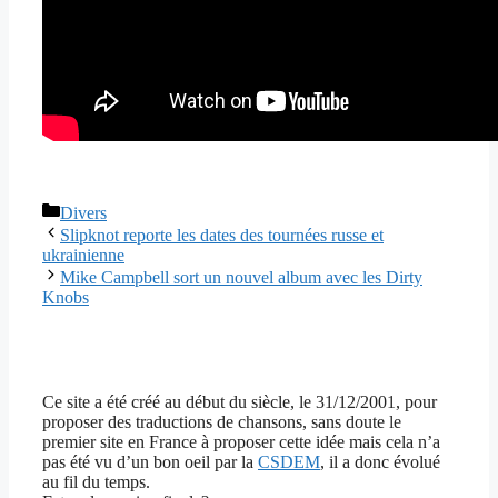
Catégories
Divers
Slipknot reporte les dates des tournées russe et
ukrainienne
Mike Campbell sort un nouvel album avec les Dirty
Knobs
Ce site a été créé au début du siècle, le 31/12/2001, pour
proposer des traductions de chansons, sans doute le
premier site en France à proposer cette idée mais cela n’a
pas été vu d’un bon oeil par la
CSDEM
, il a donc évolué
au fil du temps.