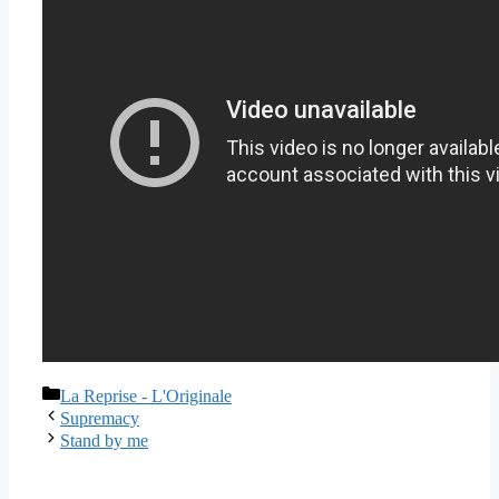
Catégories
La Reprise - L'Originale
Supremacy
Stand by me